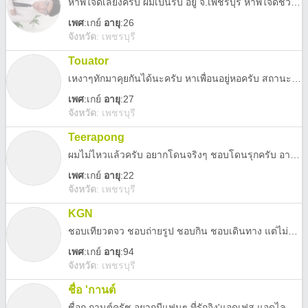
หาพี่ใจดีเลี้ยงครับ ผมเป็นรับ อยู่ จ.เพชรบุรี หาพี่ใจดีช่วยเรื่องค่าจัดฟัน @มาคุยกันได้นะครับ
เพศ
:
เกย์
อายุ
:26
จังหวัด
:
เพชรบุรี
Touator
เหงาๆทักมาคุยกันได้นะครับ หาเพื่อนอยู่หอครับ สถานะโสดโครตตต
เพศ
:
เกย์
อายุ
:27
จังหวัด
:
เพชรบุรี
Teerapong
ผมไม่ไหวแล้วครับ อยากโดนจริงๆ ชอบโดนรุกครับ อายุ15 อยู่เพรชบุรีครับ.
เพศ
:
เกย์
อายุ
:22
จังหวัด
:
เพชรบุรี
KGN
ชอบเทียวตจว ชอบถ่ายรูป ชอบกิน ชอบเดินทาง แต่ไม่มีคนข้างๆมาเที่ยวด้วยกัน
เพศ
:
เกย์
อายุ
:94
จังหวัด
:
เพชรบุรี
ชื่อ 'กานต์
ชื่อก.กานต์ครัช อยากมีแฟนๆ ที่รักจิง'แอดเฟส แอดไลน์มาคุยกันนะคับ!