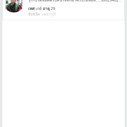
รุกรับได้หมดครับสนใจทักมาครับไม่หยิงl.....​ton25402931
เพศ
:
เกย์
อายุ
:29
จังหวัด
:
เพชรบุรี