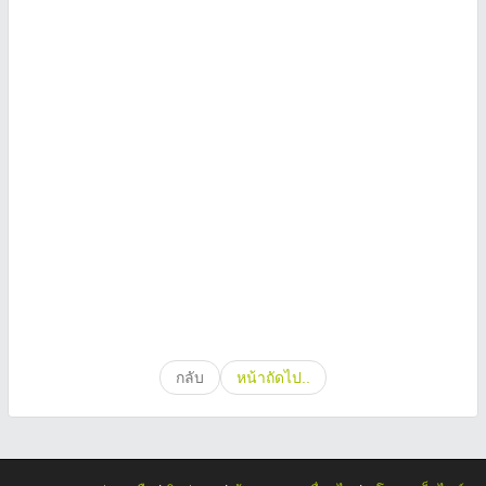
กลับ
หน้าถัดไป..