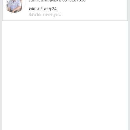
เป็นรับแมนๆคับผม 0973107850
เพศ
:
เกย์
อายุ
:24
จังหวัด
:
เพชรบูรณ์