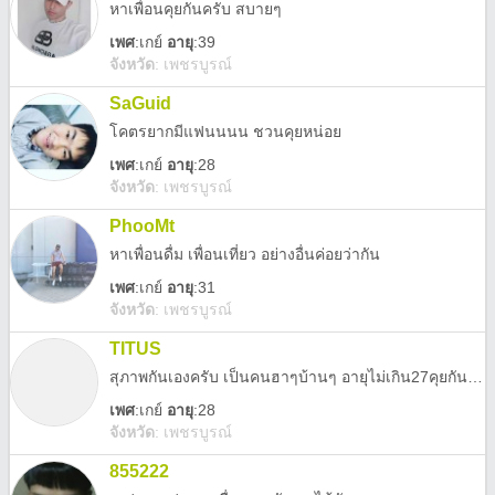
หาเพื่อนคุยกันครับ สบายๆ
เพศ
:
เกย์
อายุ
:39
จังหวัด
:
เพชรบูรณ์
SaGuid
โคตรยากมีแฟนนนน ชวนคุยหน่อย
เพศ
:
เกย์
อายุ
:28
จังหวัด
:
เพชรบูรณ์
PhooMt
หาเพื่อนดื่ม เพื่อนเที่ยว อย่างอื่นค่อยว่ากัน
เพศ
:
เกย์
อายุ
:31
จังหวัด
:
เพชรบูรณ์
TITUS
สุภาพกันเองครับ เป็นคนฮาๆบ้านๆ อายุไม่เกิน27คุยกันได้ครับ^^
เพศ
:
เกย์
อายุ
:28
จังหวัด
:
เพชรบูรณ์
855222