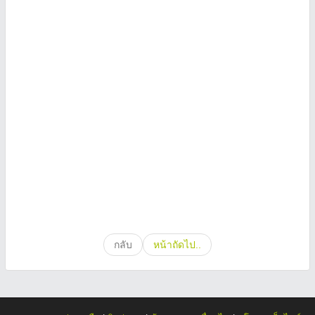
กลับ
หน้าถัดไป..