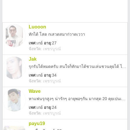
Luooon
ทักได้ โสด กเสวดสมาก่วาดเววา
เพศ
:
เกย์
อายุ
:27
จังหวัด
:
เพชรบูรณ์
Jak
รุกรับได้หมดครับ สนใจก็ทักมาได้ชวนเล่นชวนคุยได้ ไม่ขายไม่ผูกมัดนะครับ
เพศ
:
เกย์
อายุ
:34
จังหวัด
:
เพชรบูรณ์
Wave
หาแฟนรุกสูงๆ น่ารักๆ อายุพอๆกัน มากสุด 20 คุยเปนเพื่อนกันได้
เพศ
:
เกย์
อายุ
:24
จังหวัด
:
เพชรบูรณ์
payu19