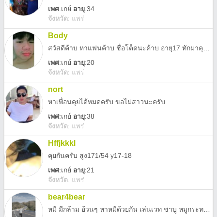
เพศ
:
เกย์
อายุ
:34
จังหวัด
:
แพร่
Body
สวัสดีค้าบ หาแฟนค้าบ ชื่อโต็ดนะค้าบ อายุ17 ทักมาคุยได้น่าค้าบ คุยได้หมด
เพศ
:
เกย์
อายุ
:20
จังหวัด
:
แพร่
nort
หาเพื่อนคุยได้หมดครับ ขอไม่สาวนะครับ
เพศ
:
เกย์
อายุ
:38
จังหวัด
:
แพร่
Hffjkkkl
คุยกันครับ สูง171/54 y17-18
เพศ
:
เกย์
อายุ
:21
จังหวัด
:
แพร่
bear4bear
หมี มีกล้าม อ้วนๆ หาหมีด้วยกัน เล่นเวท ชาบู หมูกระทะ หาหมอนวดชาย หาคนมานวดให้