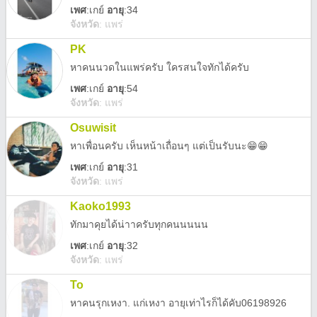
เพศ
:
เกย์
อายุ
:34
จังหวัด
:
แพร่
PK
หาคนนวดในแพร่ครับ ใครสนใจทักได้ครับ
เพศ
:
เกย์
อายุ
:54
จังหวัด
:
แพร่
Osuwisit
หาเพื่อนครับ เห็นหน้าเถื่อนๆ แต่เป็นรับนะ😁😁
เพศ
:
เกย์
อายุ
:31
จังหวัด
:
แพร่
Kaoko1993
ทักมาคุยได้น่าาครับทุกคนนนนน
เพศ
:
เกย์
อายุ
:32
จังหวัด
:
แพร่
To
หาคนรุกเหงา. แก่เหงา อายุเท่าไรก็ได้คับ06198926