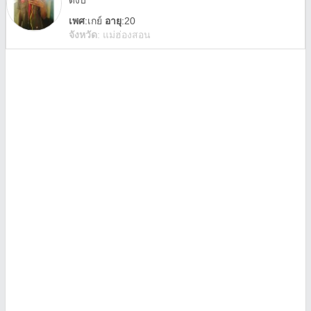
ดีงับ
เพศ
:
เกย์
อายุ
:20
จังหวัด
:
แม่ฮ่องสอน