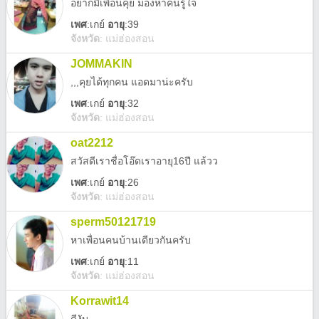
อยากมีเพื่อนคุย มองหาคนรู้ใจ
เพศ
:
เกย์
อายุ
:39
จังหวัด
:
แม่ฮ่องสอน
JOMMAKIN
,,,คุยได้ทุกคน แอดมาน่ะครับ
เพศ
:
เกย์
อายุ
:32
จังหวัด
:
แม่ฮ่องสอน
oat2212
สวัสดีเราชื่อโอ๊ดเราอายุ16ปี แล้วว
เพศ
:
เกย์
อายุ
:26
จังหวัด
:
แม่ฮ่องสอน
sperm50121719
หาเพื่อนคนบ้านเดียวกันครับ
เพศ
:
เกย์
อายุ
:11
จังหวัด
:
แม่ฮ่องสอน
Korrawit14