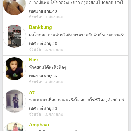
อยากมีแฟน ใช้ชีวิตระยะยาว อยู่ด้วยกันไปตลอด จริงใจ รับข้อดี ข่อเสีย รับอดีตกัรได้
เพศ
:
เกย์
อายุ
:48
จังหวัด
:
แม่ฮ่องสอน
Bankkung
ผมโสดฮะ หาแฟนจริงจัง หาความสัมพันธ์ระยะยาวครับ
เพศ
:
เกย์
อายุ
:26
จังหวัด
:
แม่ฮ่องสอน
Nick
ทักคุยกันได้ทะลึ่งนิดๆ
เพศ
:
เกย์
อายุ
:36
จังหวัด
:
แม่ฮ่องสอน
กร
หาแฟนหาเพื่อน หาคนจริงใจ อยากใช้ชีวิตอยู่ด้วยกัน ช่วยกันทำมาหากิน เข้าใจกันแและกัน ซื่อตรงไม่โกหก หาที่อยู่
เพศ
:
เกย์
อายุ
:33
จังหวัด
:
แม่ฮ่องสอน
Amphaai