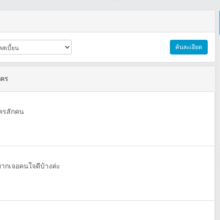
ค้นละเอียด
นคร
ครสักคน
ยากเจอคนใจดีบ้างค่ะ