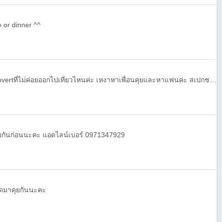
e or dinner ^^
เลสทู(แต่ออกควีนมากกว่า)introvertที่ไม่ค่อยออกไปเที่ยวไหนค่ะ เหงาหาเพื่อนคุยและหาแฟนค่ะ สเปกชอบผู้หญิงอายุมากกว่าแต่ถ้านิสัยเข้ากันได้ก็ไม่ติดเรื่องอายุค่ะ แอดมาคุยกันได้นะคะ ถ้าแอดแล้วทักมาแล้วเราไม่ตอบถ้ายังอยากคุยด้วยอยู่รบกวนทักมาอีกรอบนะคะเพิ่งเห็นว่าก่อนหน้านี้เราติ๊กปฏิเสธข้อความจากคนแปลกหน้าไปค่ะ^^
ุยกันก่อนนะคะ แอดไลน์เบอร์ 0971347929
แอดมาคุยกันนะคะ