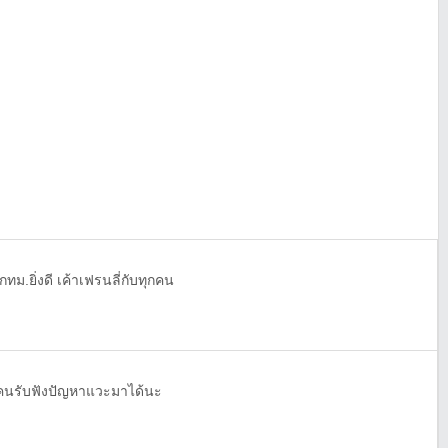
ม.ยิ่งดี เค้าเฟรนลี่กับทุกคน
กคนรับฟังปัญหาแวะมาได้นะ