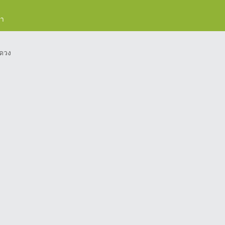
รา
ดวง