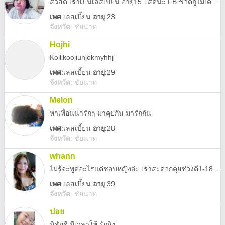
สวีสดี เราเป็นเลสเบี้ยน อายุ15 โสดน้ะ FB:ชีวิตกูไม่เคยท้อ ID LINE:1189800052701
เพศ
:
เลสเบี้ยน
อายุ
:23
จังหวัด
:
ชัยนาท
Hojhi
Kollikoojiuhjokmyhhj
เพศ
:
เลสเบี้ยน
อายุ
:29
จังหวัด
:
ชัยนาท
Melon
หาเพื่อนน่ารักๆ มาคุยกัน มารักกัน
เพศ
:
เลสเบี้ยน
อายุ
:28
จังหวัด
:
ชัยนาท
whann
ไม่รู้จะพูดอะไรแต่ชอบหญิงอ่ะ เราสะดวกคุยช่วงตี1-18.30 นะเราทำงานอ่ะ
เพศ
:
เลสเบี้ยน
อายุ
:39
จังหวัด
:
ชัยนาท
ปอย
นิสัยดี มีเวลาให้ รักจิง