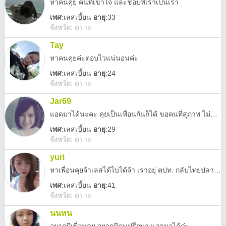
หาคนคุย คนที่เข้าใจ และชอบที่เราเป็นเรา
เพศ
:
เลสเบี้ยน
อายุ
:33
จังหวัด
:
ตราด
Tay
หาคนคุยค่ะตอบไวแน่นอนค่ะ
เพศ
:
เลสเบี้ยน
อายุ
:24
จังหวัด
:
ตราด
Jar69
แอดมาได้นะคะ คุยเป็นเพื่อนกันก็ได้ ขอคนที่สุภาพ ไม่ทะลึ่งนะคะ
เพศ
:
เลสเบี้ยน
อายุ
:29
จังหวัด
:
ตราด
yuri
หาเพื่อนคุยจ้าเลสได้ไบได้จ้า เราอยุ่ ตปท. กลับไทยปลายปีนะ ชอบคุยกับคนที่เปนผู้ใหญหน่อยอ่ะ สบายๆ easy style ฝากตัวด้วยจ้า
เพศ
:
เลสเบี้ยน
อายุ
:41
จังหวัด
:
ตราด
นนทน