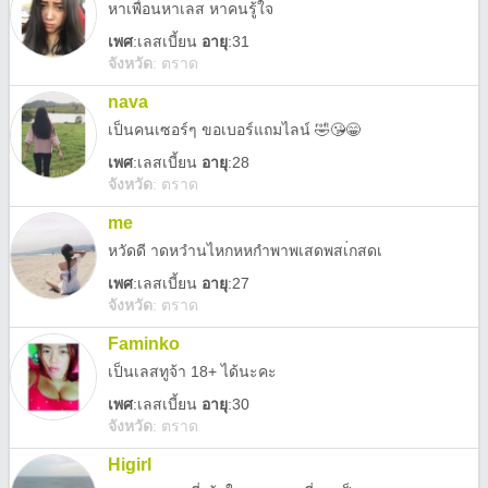
หาเพื่อนหาเลส หาคนรู้ใจ
เพศ
:
เลสเบี้ยน
อายุ
:31
จังหวัด
:
ตราด
nava
เป็นคนเซอร์ๆ ขอเบอร์แถมไลน์ 🤣😘😁
เพศ
:
เลสเบี้ยน
อายุ
:28
จังหวัด
:
ตราด
me
หวัดดี าดหวำนไหกหหกำพาพเสดพสเ่กสดเ
เพศ
:
เลสเบี้ยน
อายุ
:27
จังหวัด
:
ตราด
Faminko
เป็นเลสทูจ้า 18+ ได้นะคะ
เพศ
:
เลสเบี้ยน
อายุ
:30
จังหวัด
:
ตราด
Higirl