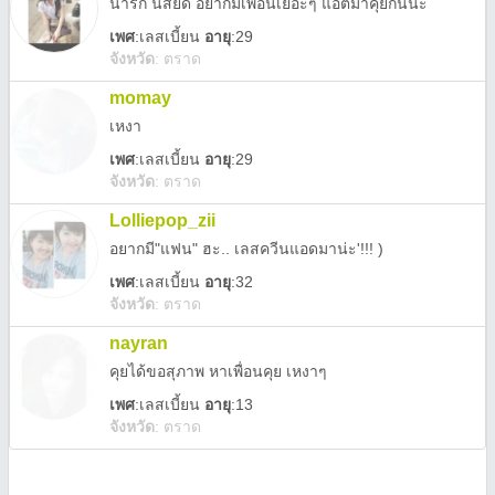
น่ารัก นิสัยดี อยากมีเพื่อนเยอะๆ แอตมาคุยกันนะ
เพศ
:
เลสเบี้ยน
อายุ
:29
จังหวัด
:
ตราด
momay
เหงา
เพศ
:
เลสเบี้ยน
อายุ
:29
จังหวัด
:
ตราด
Lolliepop_zii
อยากมี"แฟน" ฮะ.. เลสควีนแอดมาน่ะ'!!! )
เพศ
:
เลสเบี้ยน
อายุ
:32
จังหวัด
:
ตราด
nayran
คุยได้ขอสุภาพ หาเพื่อนคุย เหงาๆ
เพศ
:
เลสเบี้ยน
อายุ
:13
จังหวัด
:
ตราด