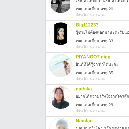
เลส หาเพื่อน ทักเลส หาเพื่อน ท
เพศ
:
เลสเบี้ยน
อายุ
:20
จังหวัด
:
นครพนม
Big112233
ผู้ชายไม่ต้องแอดมานะค่ะรับแ
เพศ
:
เลสเบี้ยน
อายุ
:33
จังหวัด
:
นครพนม
PIYANOOT ning
ยินดีที่ได้รู้จัก/ทักได้นะคะ
เพศ
:
เลสเบี้ยน
อายุ
:35
จังหวัด
:
นครพนม
nathika
อยากได้ความจริงใจจากใครสั
เพศ
:
เลสเบี้ยน
อายุ
:29
จังหวัด
:
นครพนม
Namtan
ชอบคนจริงใจ น่ารัก พูดง่าย 