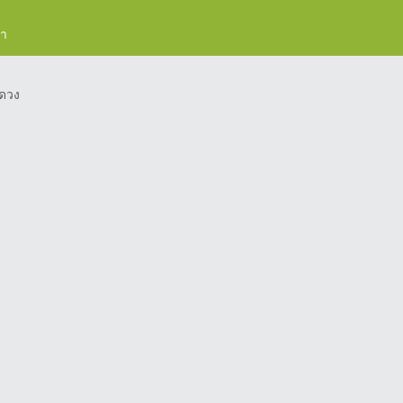
รา
ดวง