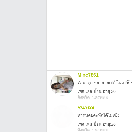
Mine7861
ทักมาคุย ชอบสายเปย์ ไม่เปย์ก็
เพศ
:
เลสเบี้ยน
อายุ
:30
จังหวัด
:
นครพนม
ชนภรณ
หาคนคุยคะทักได้ไม่หยิ่ง
เพศ
:
เลสเบี้ยน
อายุ
:28
จังหวัด
:
นครพนม