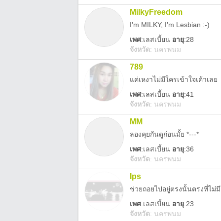
MilkyFreedom
I'm MILKY, I'm Lesbian :-)
เพศ
:
เลสเบี้ยน
อายุ
:28
จังหวัด
:
นครพนม
789
แค่เหงาไม่มีใครเข้าใจเค้าเลย
เพศ
:
เลสเบี้ยน
อายุ
:41
จังหวัด
:
นครพนม
MM
ลองคุยกันดูก่อนมั้ย *---*
เพศ
:
เลสเบี้ยน
อายุ
:36
จังหวัด
:
นครพนม
Ips
ช่วยถอยไปอยู่ตรงนั้นตรงที่ไม่
เพศ
:
เลสเบี้ยน
อายุ
:23
จังหวัด
:
นครพนม