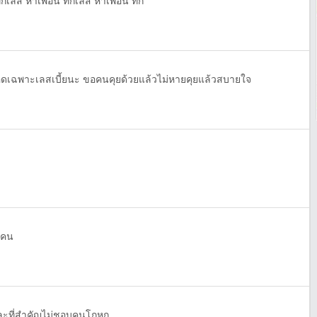
ักเลส หาเพื่อน ทักเลส หาเพื่อน ทัก
อดเฉพาะเลสเบี้ยนะ ขอคนคุยด้วยแล้วไม่หายคุยแล้วสบายใจ
กคน
และที่สำคัญไม่ชอบคนโกหก