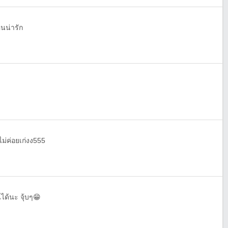
คนน่ารัก
ม่ค่อยเก่งง555
ันได้นะ จุ้บๆ😁