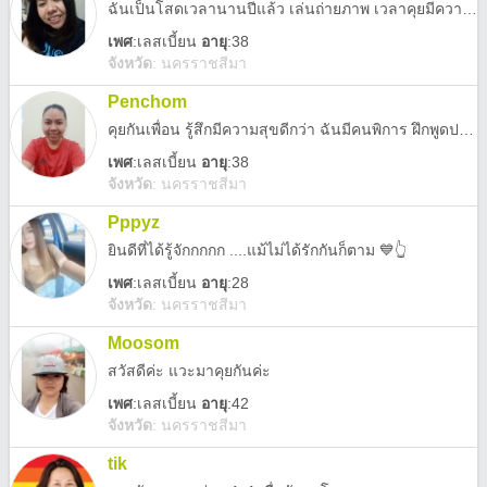
ฉันเป็นโสดเวลานานปีแล้ว เล่นถ่ายภาพ เวลาคุยมีความสุข ทำครัวเอง ภาคอีสาน ว่างงาน ไปเที่ยว หากินอร่อย ขอโทษด้วยนะ เราเป็นฝึกปากพูดบ่อย ซ้ายไม่ได้ยินนิดหน่อย "ห้ามขายทุนออนไลน์ ไม่ได้รับอนุญาต"
เพศ
:
เลสเบี้ยน
อายุ
:38
จังหวัด
:
นครราชสีมา
Penchom
คุยกันเพื่อน รู้สึกมีความสุขดีกว่า ฉันมีคนพิการ ฝึกพูดปากช้าและซ้ายได้ยิน และขวาไม่ได้ยิน ฉันเป็นโสดเวลานาน 13ปี ❌ ห้ามขายของออนไลน์ ❌ ห้ามขายหุ้น ❌ ห้ามพนันออนไลน์
เพศ
:
เลสเบี้ยน
อายุ
:38
จังหวัด
:
นครราชสีมา
Pppyz
ยินดีที่ได้รู้จักกกกก ....แม้ไม่ได้รักกันก็ตาม 💙👆
เพศ
:
เลสเบี้ยน
อายุ
:28
จังหวัด
:
นครราชสีมา
Moosom
สวัสดีค่ะ แวะมาคุยกันค่ะ
เพศ
:
เลสเบี้ยน
อายุ
:42
จังหวัด
:
นครราชสีมา
tik