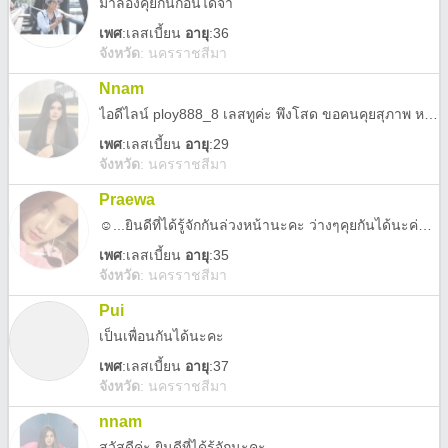
มาลองคุยกันก่อนได้จ้า
เพศ
:
เลสเบี้ยน
อายุ
:36
จังหวัด
:
นครราชสีมา
Nnam
ไอดีไลน์ ploy888_8 เลสทูค่ะ พึงโสด ขอคนคุยสุภาพ หาทุกความสัมพันธ์ ไม่คุยกับ ทอม และ ผช ยินดีที่ได้รู้จักนะคะ
เพศ
:
เลสเบี้ยน
อายุ
:29
จังหวัด
:
นครราชสีมา
Praewa
☺️...ยินดีที่ได้รู้จักกันล่วงหน้านะคะ ว่างๆคุยกันได้นะค่ะ...☺️
เพศ
:
เลสเบี้ยน
อายุ
:35
จังหวัด
:
นครราชสีมา
Pui
เป็นเพื่อนกันได้นะคะ
เพศ
:
เลสเบี้ยน
อายุ
:37
จังหวัด
:
นครราชสีมา
nnam
สวัสดีค่ะ ยินดีที่ได้รู้จักนะคะ