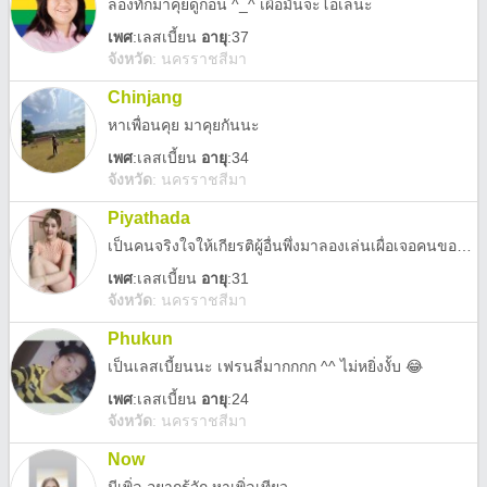
ลองทักมาคุยดูก่อน ^_^ เผื่อมันจะโอเลนะ
เพศ
:
เลสเบี้ยน
อายุ
:37
จังหวัด
:
นครราชสีมา
Chinjang
หาเพื่อนคุย มาคุยกันนะ
เพศ
:
เลสเบี้ยน
อายุ
:34
จังหวัด
:
นครราชสีมา
Piyathada
เป็นคนจริงใจให้เกียรติผู้อื่นพึ่งมาลองเล่นเผื่อเจอคนของใจ
เพศ
:
เลสเบี้ยน
อายุ
:31
จังหวัด
:
นครราชสีมา
Phukun
เป็นเลสเบี้ยนนะ เฟรนลี่มากกกก ^^ ไม่หยิ่งงั้บ 😂
เพศ
:
เลสเบี้ยน
อายุ
:24
จังหวัด
:
นครราชสีมา
Now