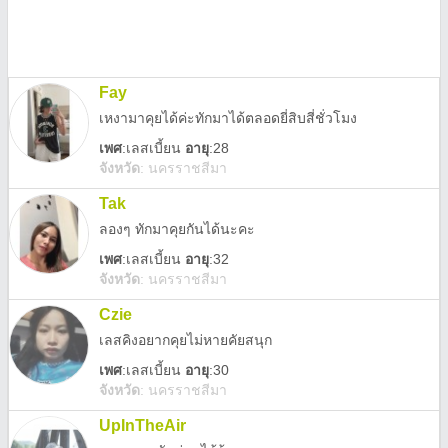
Fay
เหงามาคุยได้ค่ะทักมาได้ตลอดยี่สิบสี่ชั่วโมง
เพศ
:
เลสเบี้ยน
อายุ
:28
จังหวัด
:
นครราชสีมา
Tak
ลองๆ ทักมาคุยกันได้นะคะ
เพศ
:
เลสเบี้ยน
อายุ
:32
จังหวัด
:
นครราชสีมา
Czie
เลสคิงอยากคุยไม่หายคัยสนุก
เพศ
:
เลสเบี้ยน
อายุ
:30
จังหวัด
:
นครราชสีมา
UpInTheAir