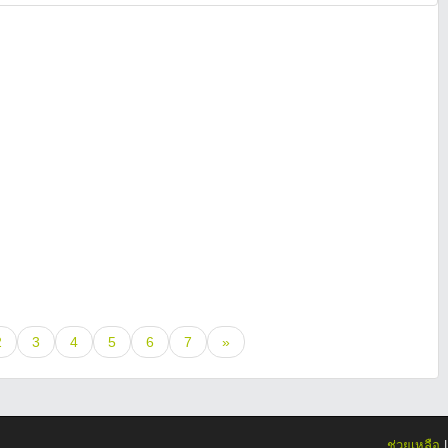
2
3
4
5
6
7
»
ช่วยเหลือ