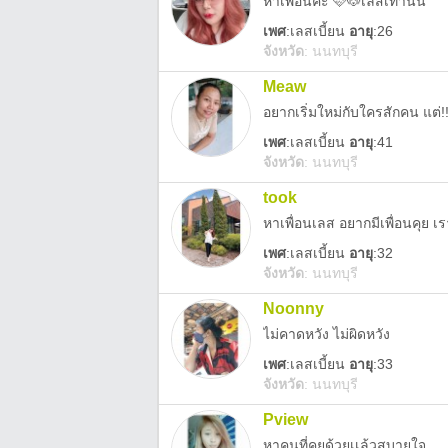
หาเพื่อนค่ะ 🩷🐶เลสเท่านั้น
เพศ
:
เลสเบี้ยน
อายุ
:26
จังหวัด
:
นนทบุรี
Meaw
เพศ
:
เลสเบี้ยน
อายุ
:41
จังหวัด
:
นนทบุรี
took
เพศ
:
เลสเบี้ยน
อายุ
:32
จังหวัด
:
นนทบุรี
Noonny
ไม่คาดหวัง ไม่ผิดหวัง
เพศ
:
เลสเบี้ยน
อายุ
:33
จังหวัด
:
นนทบุรี
Pview
หาคนที่คุยด้วยเเล้วสบายใจ