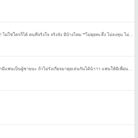
อยากเริ่มใหม่กับใครสักคน แต่!!! ไม่ใช่ใครก็ได้ คนที่จริงใจ จริงจัง มีบ้างไหม **ไม่คุยทะลึ่ง ไม่ลงทุน ไม่เทรดอะไรทั้งนั้น**
หาเพื่อนเลส อยากมีเพื่อนคุย เรามีแฟนเป็นผู้ชายนะ ถ้าไม่รังเกียจมาคุยเล่นกันได้น้าาา แฟนให้มีเพื่อนคุยได้ค่าาา