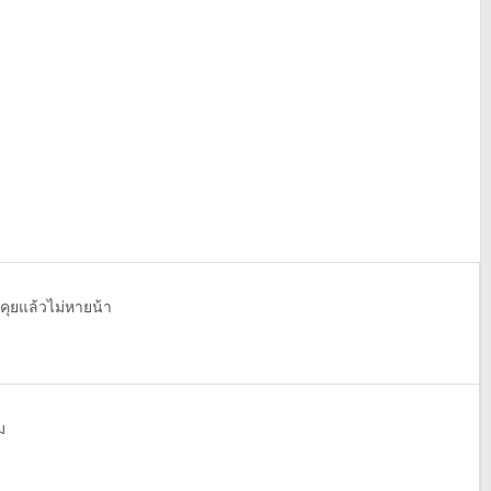
ุยแล้วไม่หายน้า
ม