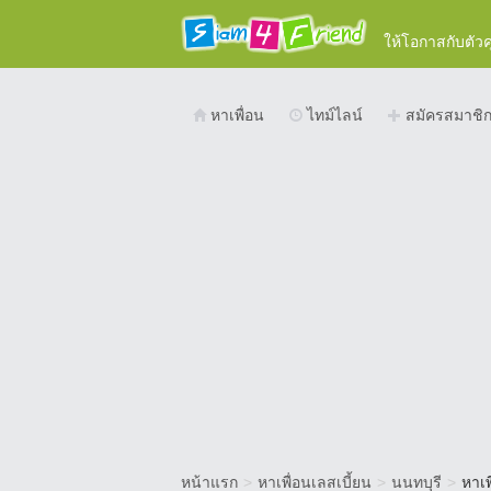
ให้โอกาสกับตัว
หาเพื่อน
ไทม์ไลน์
สมัครสมาชิ
หน้าแรก
>
หาเพื่อนเลสเบี้ยน
>
นนทบุรี
>
หาเพ