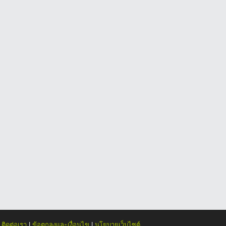
|
ติดต่อเรา
|
ข้อตกลงและเงื่อนไข
|
นโยบายเว็บไซต์