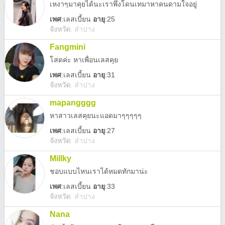
เหงาๆมาคุยได้นะเราพึ่งโดนเทมาหาคนดามใจอยู่
เพศ
:
เลสเบี้ยน
อายุ
:25
จังหวัด
:
ลำปาง
Fangmini
โสดค่ะ หาเพื่อนเลสคุย
เพศ
:
เลสเบี้ยน
อายุ
:31
จังหวัด
:
ลำปาง
mapangggg
หาสาวเลสคุยนะแอดมาๆๆๆๆๆ
เพศ
:
เลสเบี้ยน
อายุ
:27
จังหวัด
:
ลำปาง
Millky
ชอบแบบไหนเราได้หมดทักมาน่ะ
เพศ
:
เลสเบี้ยน
อายุ
:33
จังหวัด
:
ลำปาง
Nana