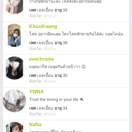
ว่างก้อทักมานะคะ เลสคิงคะอยากมีคนคุย
เพศ
:
เลสเบี้ยน
อายุ
:39
จังหวัด
:
ลำปาง
KhunKwang
โสด อยากมีคนคุย ใครโสดทักทายกันได้ค่ะ แอดไลน์มาคุยกัน
เพศ
:
เลสเบี้ยน
อายุ
:38
จังหวัด
:
ลำปาง
evechrsms
แอดมาก็ชวนคุยกันด้วยน๊าาา 😊
เพศ
:
เลสเบี้ยน
อายุ
:30
จังหวัด
:
ลำปาง
YWNA
Trust the timing in your life 🐬
เพศ
:
เลสเบี้ยน
อายุ
:34
จังหวัด
:
ลำปาง
NaNa