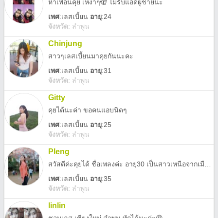
หาเพื่อนคุย เหงาๆ🫣 ไม่รับแอดผู้ชายนะ
เพศ
:
เลสเบี้ยน
อายุ
:24
จังหวัด
:
ลำพูน
Chinjung
สาวๆเลสเบี้ยนมาคุยกันนะคะ
เพศ
:
เลสเบี้ยน
อายุ
:31
จังหวัด
:
ลำพูน
Gitty
คุยได้นะค่า ขอคนแอบนิดๆ
เพศ
:
เลสเบี้ยน
อายุ
:25
จังหวัด
:
ลำพูน
Pleng
สวัสดีค่ะคุยได้ ชื่อเพลงค่ะ อายุ30 เป็นสาวเหนือจากเมืองลำพูนตอนนี้ทำงานที่บ้านคะ ช่วยพ่อแม่ดูงานเปียกร้านขายของชำ เป็นคนใจเย็น หัวการค้าหน่อยนะ ถ้าไม่รังเกียจก็ทักมาคุยได้
เพศ
:
เลสเบี้ยน
อายุ
:35
จังหวัด
:
ลำพูน
linlin