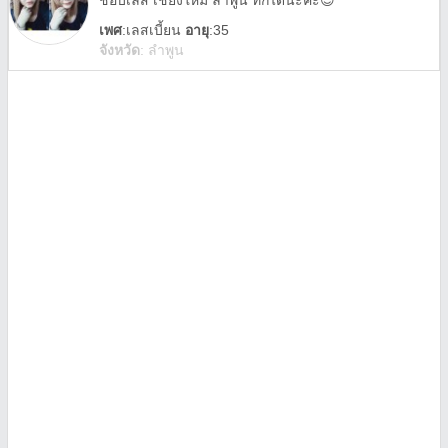
ชอบเลส​ เชียงใหม่​ ลำ​พูน​ ทักได้​นะ​ค่ะ​😍
เพศ
:
เลสเบี้ยน
อายุ
:35
จังหวัด
:
ลำพูน