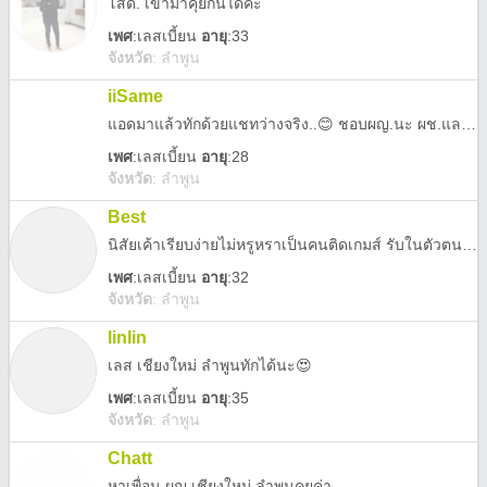
โสด. เข้ามาคุยกันได้ค่ะ
เพศ
:
เลสเบี้ยน
อายุ
:33
จังหวัด
:
ลำพูน
iiSame
แอดมาแล้วทักด้วยแชทว่างจริง..😊 ชอบผญ.นะ ผช.และทอมอย่าแอดเลย
เพศ
:
เลสเบี้ยน
อายุ
:28
จังหวัด
:
ลำพูน
Best
นิสัยเค้าเรียบง่ายไม่หรูหราเป็นคนติดเกมส์ รับในตัวตนเค้าได้ทุกอย่างโอเค เค้าเสมอต้นเสมอปลาย หาคนสร้างอนาคต มีเหตุผล ไม่งี่เง่า พร้อมคบจริงๆ
เพศ
:
เลสเบี้ยน
อายุ
:32
จังหวัด
:
ลำพูน
linlin
เลส เชียงใหม่​ ลำ​พูน​ทัก​ได้​นะ​😍
เพศ
:
เลสเบี้ยน
อายุ
:35
จังหวัด
:
ลำพูน
Chatt
หาเพื่อน ผญ เชียงใหม่ ลำพูนคุยค่า