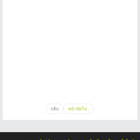
กลับ
หน้าถัดไป..