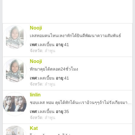
Nooji
เลสทอมคนไหนเหงาทักได้ยินดีพัฒนาความสัมพันธ์
เพศ
:
เลสเบี้ยน
อายุ
:41
จังหวัด
:
ลำพูน
Nooji
ทักมาคุยได้ตลอด24ชั่วโมง
เพศ
:
เลสเบี้ยน
อายุ
:41
จังหวัด
:
ลำพูน
linlin
ชอบเลส ทอม คุยได้ทักได้นะเราอ้วนๆๆถ้าไม่รังเกียจ​มาคุย​กัน​👭👭
เพศ
:
เลสเบี้ยน
อายุ
:35
จังหวัด
:
ลำพูน
Kat