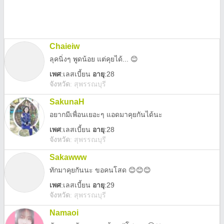
Chaieiw
ลุคนิ่งๆ พูดน้อย แต่คุยได้... 😊
เพศ
:
เลสเบี้ยน
อายุ
:28
จังหวัด
:
สุพรรณบุรี
SakunaH
อยากมีเพื่อนเยอะๆ แอดมาคุยกันได้นะ
เพศ
:
เลสเบี้ยน
อายุ
:28
จังหวัด
:
สุพรรณบุรี
Sakawww
ทักมาคุยกันนะ ขอคนโสด 😊😊😊
เพศ
:
เลสเบี้ยน
อายุ
:29
จังหวัด
:
สุพรรณบุรี
Namaoi