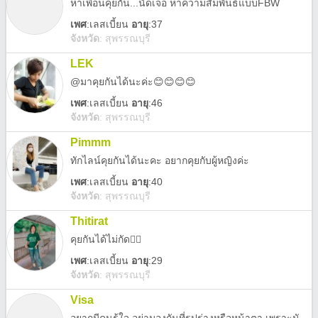
หาเพื่อนคุยกัน...นัดเจอ หาความสัมพันธ์แบบFBW
เพศ
:
เลสเบี้ยน
อายุ
:37
จังหวัด
:
สุพรรณบุรี
LEK
@มาคุยกันได้นะค่ะ😊😊😊😊
เพศ
:
เลสเบี้ยน
อายุ
:46
จังหวัด
:
สุพรรณบุรี
Pimmm
ทักไลน์คุยกันได้นะคะ อยากคุยกับผู้หญิงค่ะ
เพศ
:
เลสเบี้ยน
อายุ
:40
จังหวัด
:
สุพรรณบุรี
Thitirat
คุยกันได้ไม่กัด🏳️‍🌈
เพศ
:
เลสเบี้ยน
อายุ
:29
จังหวัด
:
สุพรรณบุรี
Visa