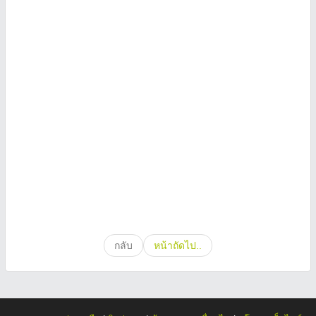
กลับ
หน้าถัดไป..