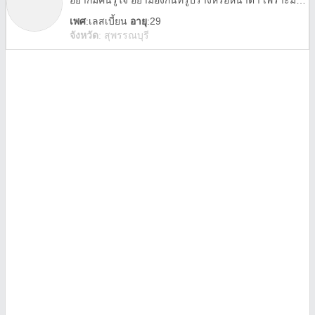
อยากมีคนรู้ใจ อย่ามองกันที่รูปร่างหรือหน้าตา เพราะมันไม่ใช่สิงที่สำคัญ
เพศ
:
เลสเบี้ยน
อายุ
:29
จังหวัด
:
สุพรรณบุรี