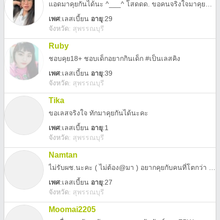
แอดมาคุยกันได้นะ ^___^ โสดดด. ขอคนจริงใจมาคุยกัน #เราเลสควีน ขอเลสคิงแบบจริงใจ ❤️😘
เพศ
:
เลสเบี้ยน
อายุ
:29
จังหวัด
:
สุพรรณบุรี
Ruby
ชอบคุย18+ ชอบเด็กอยากกินเด็ก #เป็นเลสคิง
เพศ
:
เลสเบี้ยน
อายุ
:39
จังหวัด
:
สุพรรณบุรี
Tika
ขอเลสจริงใจ ทักมาคุยกันได้นะคะ
เพศ
:
เลสเบี้ยน
อายุ
:1
จังหวัด
:
สุพรรณบุรี
Namtan
ไม่รับผช.นะคะ ( ไม่ต้อง@มา ) อยากคุยกับคนที่โตกว่า หมายถึงวุฒิภาวะนะ
เพศ
:
เลสเบี้ยน
อายุ
:27
จังหวัด
:
สุพรรณบุรี
Moomai2205