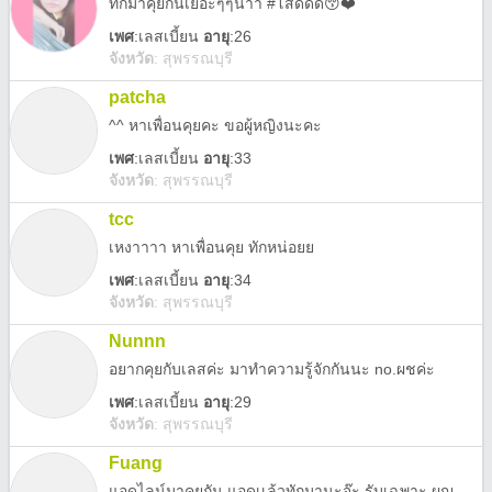
ทักมาคุยกันเยอะๆๆน้าา #โสดดด😚❤️
เพศ
:
เลสเบี้ยน
อายุ
:26
จังหวัด
:
สุพรรณบุรี
patcha
^^ หาเพื่อนคุยคะ ขอผู้หญิงนะคะ
เพศ
:
เลสเบี้ยน
อายุ
:33
จังหวัด
:
สุพรรณบุรี
tcc
เหงาาาา หาเพื่อนคุย ทักหน่อยย
เพศ
:
เลสเบี้ยน
อายุ
:34
จังหวัด
:
สุพรรณบุรี
Nunnn
อยากคุยกับเลสค่ะ มาทำความรู้จักกันนะ no.ผชค่ะ
เพศ
:
เลสเบี้ยน
อายุ
:29
จังหวัด
:
สุพรรณบุรี
Fuang
แอดไลน์มาคุยกัน แอดเเล้วทักมานะจ๊ะ รับเฉพาะ ผญ.