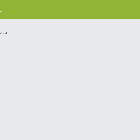
รา
ดวง