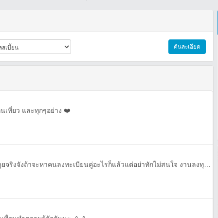
ค้นละเอียด
 กินเที่ยว และทุกๆอย่าง ❤️
สวัสดีค่ะหาเพื่อนคุยไม่เอา18+คุยจริงจังถ้าจะหาคนลงทะเบียนคู่อะไรก็แล้วแต่อย่าทักไม่สนใจ งานลงทุนไม่รับ ลงทะเบียนคู่เพื่อของฟรีก็ไม่สนใจ...