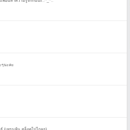
เพื่อนทำความรู้จักกันนะ..^_^..
ยอะๆนะคะ
นธ์ {เทรนหุ้น สล็อตไปไกลๆ}