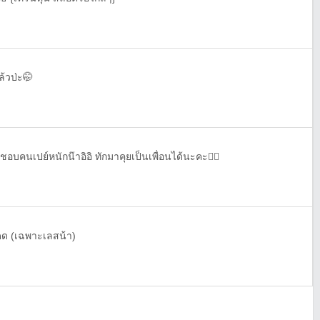
ล้วป่ะ🤭
บคนเปย์หนักน๊าอิอิ ทักมาคุยเป็นเพื่อนได้นะคะ🏳️‍🌈
ได้ดด (เฉพาะเลสน้า)