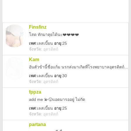
Finsfinz
โสด ทักมาคุยได้นะ❤️❤️❤️❤️
เพศ
:
เลสเบี้ยน
อายุ
:25
จังหวัด
:
อุตรดิตถ์
Kam
อันตัวข้านี้ชื่อแก้ม นรกส่งมาเกิดที่โรงพยาบาลอุตรดิตถ์ ตัวข้านิสัยทราม เเละโรคจิตขั้นเทพ การ์ตูนคือสวรรค์ของข้า ข้าบ้าเกาหลี ข้ากวนประสาททุกคน ข้าโสดเพราะไม่มีใครทนความบ้าของข้าได้ ใครอยากถีบข้า ติดต่อได้ที่ มหาลัยราชภัฏ จ.อุตรดิตถ์
เพศ
:
เลสเบี้ยน
อายุ
:30
จังหวัด
:
อุตรดิตถ์
fppza
add me 💫😛แอดมารออยู่ ไม่กัด
เพศ
:
เลสเบี้ยน
อายุ
:25
จังหวัด
:
อุตรดิตถ์
partana