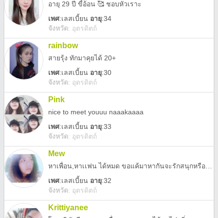
อายุ 29 ปี ขี้อ้อน 🥰 ชอบหัวเราะ
เพศ
:
เลสเบี้ยน
อายุ
:34
จังหวัด
:
อุตรดิตถ์
rainbow
สายรุ้ง ทักมาคุยได้ 20+
เพศ
:
เลสเบี้ยน
อายุ
:30
จังหวัด
:
อุตรดิตถ์
Pink
nice to meet youuu naaakaaaa
เพศ
:
เลสเบี้ยน
อายุ
:33
จังหวัด
:
อุตรดิตถ์
Mew
หาเพื่อน,หาเเฟน ได้หมด ขอแค้มาหากันจะรักสนุกหรือคบจิงใจมานะเค้ารออยุ่
เพศ
:
เลสเบี้ยน
อายุ
:32
จังหวัด
:
อุตรดิตถ์
Krittiyanee