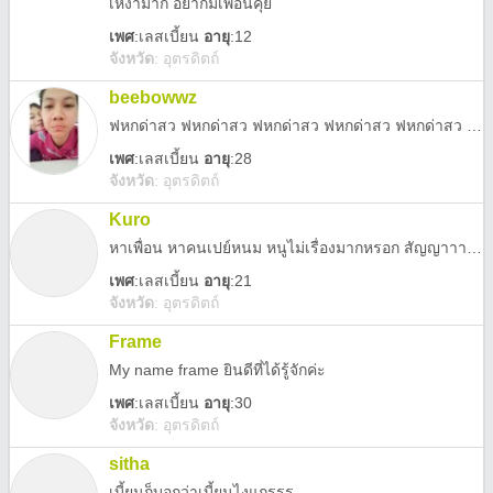
เหงามาก อยากมีเพื่่อนคุย
เพศ
:
เลสเบี้ยน
อายุ
:12
จังหวัด
:
อุตรดิตถ์
beebowwz
ฟหกด่าสว ฟหกด่าสว ฟหกด่าสว ฟหกด่าสว ฟหกด่าสว ฟหกด่าสว?
เพศ
:
เลสเบี้ยน
อายุ
:28
จังหวัด
:
อุตรดิตถ์
Kuro
หาเพื่อน หาคนเปย์หนม หนูไม่เรื่องมากหรอก สัญญาาาปล.ชอบคนอายุมากกว่าไม่เกิน18
เพศ
:
เลสเบี้ยน
อายุ
:21
จังหวัด
:
อุตรดิตถ์
Frame
My name frame ยินดีที่ได้รู้จักค่ะ
เพศ
:
เลสเบี้ยน
อายุ
:30
จังหวัด
:
อุตรดิตถ์
sitha
เบี้ยนก็บอกว่าเบี้ยนไงแกรรร