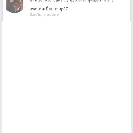
หาคนจริงใจ.ซื้อสัตว์.( คุยเฉพาะ ผู้หญิงเท่านั้น )
เพศ
:
เลสเบี้ยน
อายุ
:37
จังหวัด
:
อุตรดิตถ์