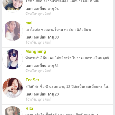
โสด นิสัยดี อยากหาเพื่อนคุย แอดมาได้นะไม่หยิ่ง
เพศ
:
เลสเบี้ยน
อายุ
:24
จังหวัด
:
อุตรดิตถ์
mai
เอาใจเก่ง ชอบตามใจคน คุยสนุก นิสัยดีมาก
เพศ
:
เลสเบี้ยน
อายุ
:33
จังหวัด
:
อุตรดิตถ์
Mungming
ทักทายกันได้นะคะ ไม่หยิ่งจร้า ไม่ว่าจะสถานะไหนคุยกันได้จร้า
เพศ
:
เลสเบี้ยน
อายุ
:31
จังหวัด
:
อุตรดิตถ์
ZeeSer
สวัสดีค่ะ ชื่อ ซี นะคะ อายุ 12 ปีค่ะเป็นเลสเบี้ยนค่ะ โสดนะคะ ปกติไม่ชอบทักใครก่อนค่ะ
เพศ
:
เลสเบี้ยน
อายุ
:20
จังหวัด
:
อุตรดิตถ์
Rita