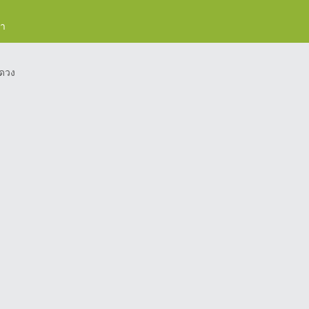
รา
ดวง