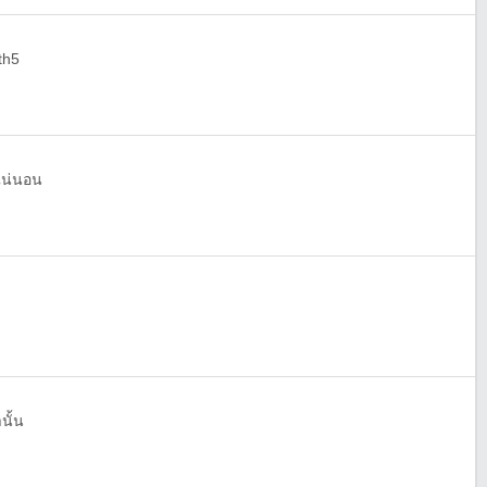
th5
แน่นอน
นั้น