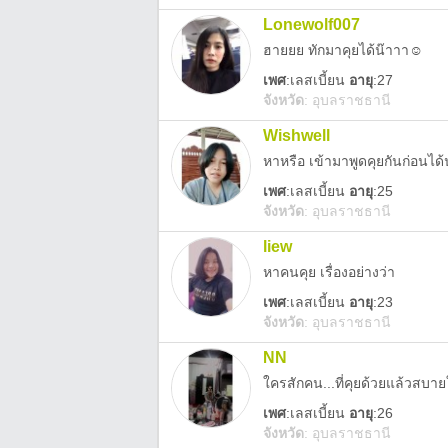
Lonewolf007
ฮายยย ทักมาคุยได้น๊าาา☺️
เพศ
:
เลสเบี้ยน
อายุ
:27
จังหวัด
:
อุบลราชธานี
Wishwell
หาหรือ เข้ามาพูดคุยกันก่อนได้นะ
เพศ
:
เลสเบี้ยน
อายุ
:25
จังหวัด
:
อุบลราชธานี
liew
หาคนคุย เรื่องอย่างว่า
เพศ
:
เลสเบี้ยน
อายุ
:23
จังหวัด
:
อุบลราชธานี
NN
ใครสักคน...ที่คุยด้วยแล้วสบา
เพศ
:
เลสเบี้ยน
อายุ
:26
จังหวัด
:
อุบลราชธานี