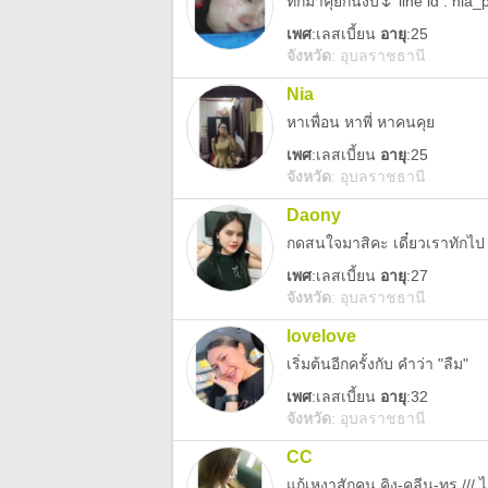
ทักมาคุยกันงับ🌷 line id : nia
เพศ
:
เลสเบี้ยน
อายุ
:25
จังหวัด
:
อุบลราชธานี
Nia
หาเพื่อน หาพี่ หาคนคุย
เพศ
:
เลสเบี้ยน
อายุ
:25
จังหวัด
:
อุบลราชธานี
Daony
กดสนใจมาสิคะ เดี๋ยวเราทักไป
เพศ
:
เลสเบี้ยน
อายุ
:27
จังหวัด
:
อุบลราชธานี
lovelove
เริ่มต้นอีกครั้งกับ คำว่า "ลืม"
เพศ
:
เลสเบี้ยน
อายุ
:32
จังหวัด
:
อุบลราชธานี
CC
แก้เหงาสักคน คิง-คลีน-ทรู /// 