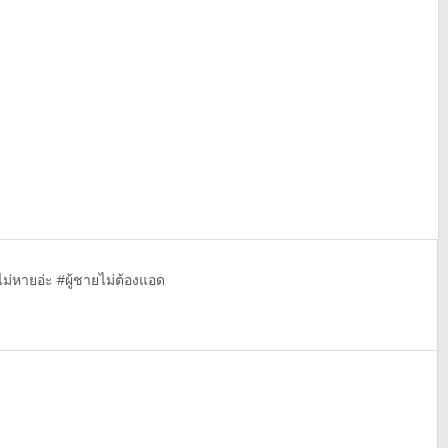
่หายอ่ะ #ผู้ชายไม่ต้องแอด