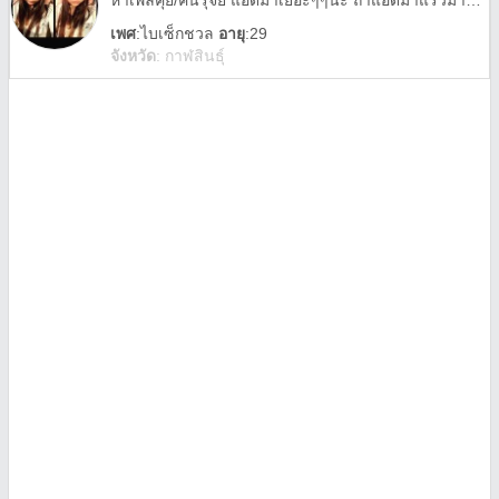
หาเพิ่ลคุย/คนรุ้จัย แอดมาเยอะๆๆน๊ะ ถ้าแอดมาแร้วม่ายคุยอย่าแอดน๊ะ
เพศ
:
ไบเซ็กชวล
อายุ
:29
จังหวัด
:
กาฬสินธุ์