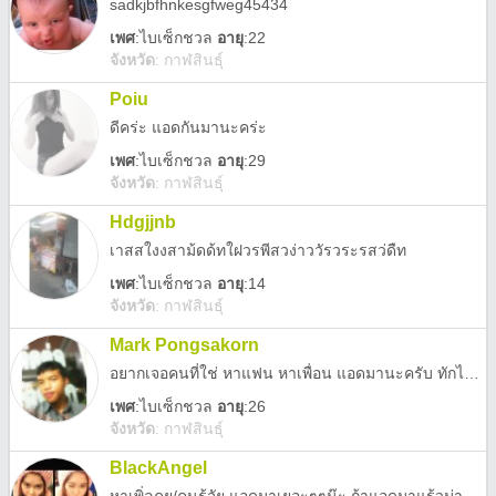
sadkjbfhnkesgfweg45434
เพศ
:
ไบเซ็กชวล
อายุ
:22
จังหวัด
:
กาฬสินธุ์
Poiu
ดีคร่ะ แอดกันมานะคร่ะ
เพศ
:
ไบเซ็กชวล
อายุ
:29
จังหวัด
:
กาฬสินธุ์
Hdgjjnb
เาสสใงงสาม้ดด้ทใฝวรพีสวง่าววัรวระรสว่ดืท
เพศ
:
ไบเซ็กชวล
อายุ
:14
จังหวัด
:
กาฬสินธุ์
Mark Pongsakorn
อยากเจอคนที่ใช่ หาแฟน หาเพื่อน แอดมานะครับ ทักได้ไม่หยิ่ง
เพศ
:
ไบเซ็กชวล
อายุ
:26
จังหวัด
:
กาฬสินธุ์
BlackAngel