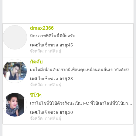
dmax2366
มิตรภาพที่ดีในนี้มีมั๊ยครับ
เพศ
:
ไบเซ็กชวล
อายุ
:45
จังหวัด
:
กาฬสินธุ์
กัดคับ
ผมไม่มีเพื่อนคับอยากมีเพื่อนคุยเหมือนคนอื่นเขาบังคับ0854511335
เพศ
:
ไบเซ็กชวล
อายุ
:33
จังหวัด
:
กาฬสินธุ์
ปีโป้ๆ
เราไม่ใช่พี่ปีโป้ตัวจริงนะเป็น FC พี่โป้เอาไลน์พี่ปีโป้มาให้ด้วย
เพศ
:
ไบเซ็กชวล
อายุ
:30
จังหวัด
:
กาฬสินธุ์