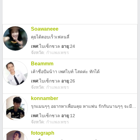
Soawaneee
คุยได้ตอบเร็วเฟลนลี่
เพศ
:
ไบเซ็กชวล
อายุ
:24
จังหวัด
:
กำแพงเพชร
Beammm
เค้าชื่อบีมน้าา เพศไบท์ โสดค่ะ ทักได้
เพศ
:
ไบเซ็กชวล
อายุ
:26
จังหวัด
:
กำแพงเพชร
konnamber
รุกแมนๆๆ อยากหาเพื่อนคุย หาแฟน รักกันนานๆๆ จะมี ไหมเน้อ โลกอย่างคนอย่างพวกผม
เพศ
:
ไบเซ็กชวล
อายุ
:12
จังหวัด
:
กำแพงเพชร
fotograph