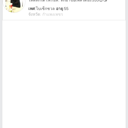
โสดทักได้ เฟรนลี่. ทักมาขอเฟสได้นะ555😍😘
เพศ
:
ไบเซ็กชวล
อายุ
:55
จังหวัด
:
กำแพงเพชร