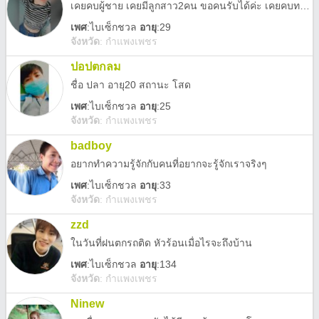
เคยคบผู้ชาย เคยมีลูกสาว2คน ขอคนรับได้ค่ะ เคยคบทอมเหมือนกัน
เพศ
:
ไบเซ็กชวล
อายุ
:29
จังหวัด
:
กำแพงเพชร
ปอปตกลม
ชื่อ ปลา อายุ20 สถานะ โสด
เพศ
:
ไบเซ็กชวล
อายุ
:25
จังหวัด
:
กำแพงเพชร
badboy
อยากทำความรู้จักกับคนที่อยากจะรู้จักเราจริงๆ
เพศ
:
ไบเซ็กชวล
อายุ
:33
จังหวัด
:
กำแพงเพชร
zzd
ในวันที่ฝนตกรถติด หัวร้อนเมื่อไรจะถึงบ้าน
เพศ
:
ไบเซ็กชวล
อายุ
:134
จังหวัด
:
กำแพงเพชร
Ninew