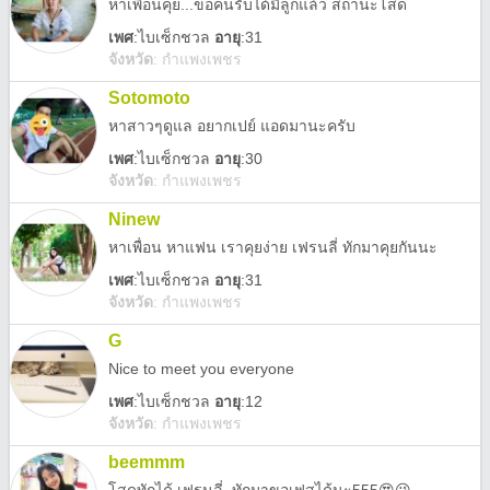
หาเพื่อนคุย...ขอคนรับได้มีลูกแล้ว สถานะโสด
เพศ
:
ไบเซ็กชวล
อายุ
:31
จังหวัด
:
กำแพงเพชร
Sotomoto
หาสาวๆดูแล อยากเปย์ แอดมานะครับ
เพศ
:
ไบเซ็กชวล
อายุ
:30
จังหวัด
:
กำแพงเพชร
Ninew
หาเพื่อน หาแฟน เราคุยง่าย เฟรนลี่ ทักมาคุยกันนะ
เพศ
:
ไบเซ็กชวล
อายุ
:31
จังหวัด
:
กำแพงเพชร
G
Nice to meet you everyone
เพศ
:
ไบเซ็กชวล
อายุ
:12
จังหวัด
:
กำแพงเพชร
beemmm