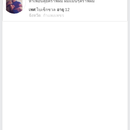
หาเพื่อนคุยคราฟผม ผมแมนๆคราฟผม
เพศ
:
ไบเซ็กชวล
อายุ
:12
จังหวัด
:
กำแพงเพชร