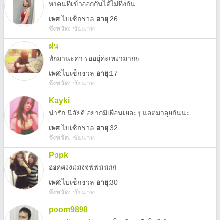
หาคนที่เข้าออกกันได้ไม่ทิ้งกัน
เพศ
:
ไบเซ็กชวล
อายุ
:26
จังหวัด
:
ชัยนาท
ฝน
ทักมานะค่า รออยุ่ค่ะเหงามากก
เพศ
:
ไบเซ็กชวล
อายุ
:17
จังหวัด
:
ชัยนาท
Kayki
น่ารัก นิสัยดี อยากมีเพื่อนเยอะๆ แอตมาคุยกันนะ
เพศ
:
ไบเซ็กชวล
อายุ
:32
จังหวัด
:
ชัยนาท
Pppk
อิอิคิคิงิงิมิมิจิจิฟิฟินินิกิกิ
เพศ
:
ไบเซ็กชวล
อายุ
:30
จังหวัด
:
ชัยนาท
poom9898