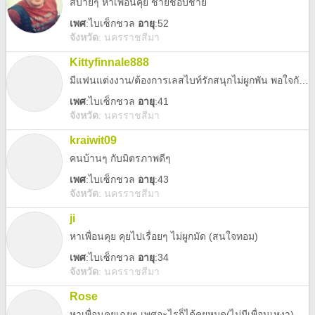
สบายๆ หาเพื่อนคุย ชายชอบชาย
เพศ
:
ไบเซ็กชวล
อายุ
:52
จังหวัด
:
นครราชสีมา
Kittyfinnale888
มีแฟนแต่งงาน/ต้องการเลสไบท์รักสนุกไม่ผูกพัน พอใจกันนัดได้ตลอด รสนิยม Threesome เราเลสได้ ชอบมากด้วย ไม่รับผู้ชายนะคะ
เพศ
:
ไบเซ็กชวล
อายุ
:41
จังหวัด
:
นครราชสีมา
kraiwit09
คนบ้านๆ กับมิตรภาพดีๆ
เพศ
:
ไบเซ็กชวล
อายุ
:43
จังหวัด
:
นครราชสีมา
ji
หาเพื่อนคุย คุยไปเรื่อยๆ ไม่ผูกมัด (สนใจทอม)
เพศ
:
ไบเซ็กชวล
อายุ
:34
จังหวัด
:
นครราชสีมา
Rose
หาเพื่อนคุยเฉยๆ เพศอะไรก็ได้คุยหมด(ไม่มีเพื่อนเหงา)