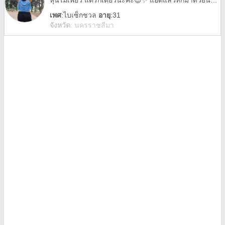
หุ่นไม่เพียว แต่รักเดียวนะคะ😉✨ แอดแล้วทักมาด้วยนะ ขอบคุณค่ะ🤗
เพศ
:
ไบเซ็กชวล
อายุ
:31
จังหวัด
:
นครราชสีมา