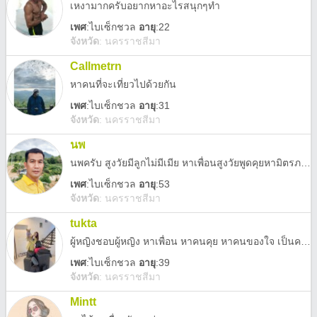
เหงามากครับอยากหาอะไรสนุกๆทำ
เพศ
:
ไบเซ็กชวล
อายุ
:22
จังหวัด
:
นครราชสีมา
Callmetrn
หาคนที่จะเที่ยวไปด้วยกัน
เพศ
:
ไบเซ็กชวล
อายุ
:31
จังหวัด
:
นครราชสีมา
นพ
นพครับ สูงวัยมีลูกไม่มีเมีย หาเพื่อนสูงวัยพูดคุยหามิตรภาพดีๆคบกันคุยกันแล้วสบายใจหรือแฟนกันที่มาดูแลกันได้
เพศ
:
ไบเซ็กชวล
อายุ
:53
จังหวัด
:
นครราชสีมา
tukta
ผู้หญิงชอบผู้หญิง หาเพื่อน หาคนคุย หาคนของใจ เป็นคนง่ายๆอะไรก็ได้ถ้าอยู่ด้วยแล้วสบายใจ
เพศ
:
ไบเซ็กชวล
อายุ
:39
จังหวัด
:
นครราชสีมา
Mintt