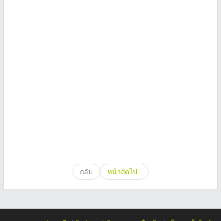
กลับ
หน้าถัดไป..