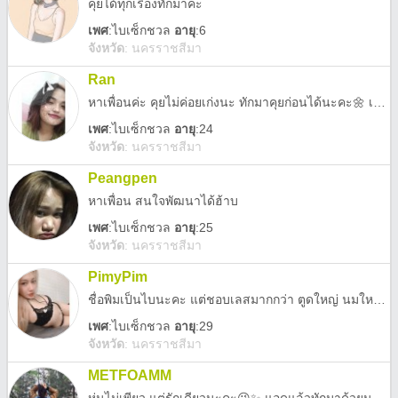
คุยได้ทุกเรื่องทักมาค่ะ
เพศ
:
ไบเซ็กชวล
อายุ
:6
จังหวัด
:
นครราชสีมา
Ran
หาเพื่อนค่ะ คุยไม่ค่อยเก่งนะ ทักมาคุยก่อนได้นะคะ🌼 เป็นทาสแมวค่ะ เลี้ยงแมวตัวนึง
เพศ
:
ไบเซ็กชวล
อายุ
:24
จังหวัด
:
นครราชสีมา
Peangpen
หาเพื่อน สนใจพัฒนาได้ฮ้าบ
เพศ
:
ไบเซ็กชวล
อายุ
:25
จังหวัด
:
นครราชสีมา
PimyPim
ชื่อพิมเป็นไบนะคะ แต่ชอบเลสมากกว่า ตูดใหญ่ นมใหญ่ ♥️, ไม่มีแฟน ไม่ชอบผูกมัด นัดได้ ได้ คุยเสียวๆก็ได้ค่ะ กทม ก็นัดได้นะคะ 💦❤️🦋
เพศ
:
ไบเซ็กชวล
อายุ
:29
จังหวัด
:
นครราชสีมา
METFOAMM