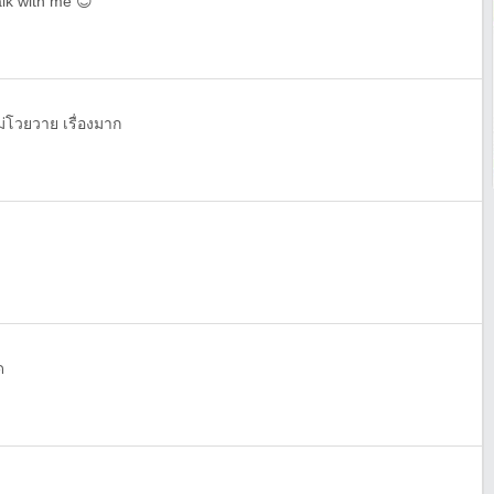
lk with me 😊
 ไม่โวยวาย เรื่องมาก
ด