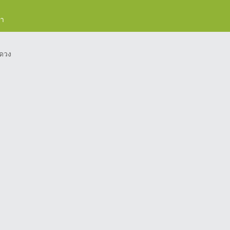
รา
ดวง