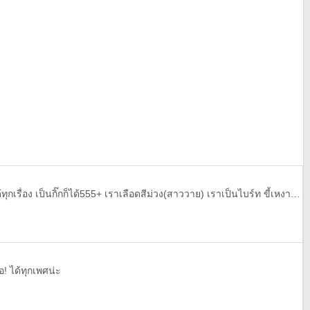
หาคนคุยเวลาเหงา คุยกับเราได้ทุกเรื่อง เป็นกิ๊กก็ได้555+ เราเลือดสีม่วง(สาววาย) เราเป็นไบร์ท ขี้เหงา ❤❤
อ! ได้ทุกเพศน่ะ