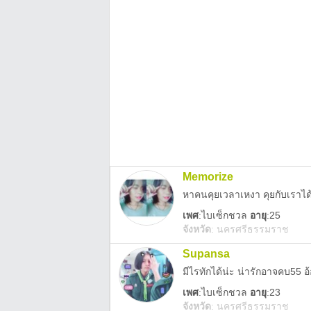
Memorize
เพศ
:
ไบเซ็กชวล
อายุ
:25
จังหวัด
:
นครศรีธรรมราช
Supansa
มีไรทักได้น่ะ น่ารักอาจคบ55 อ้
เพศ
:
ไบเซ็กชวล
อายุ
:23
จังหวัด
:
นครศรีธรรมราช