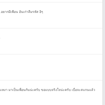
อยากมีเพือน อันเก่าลืมรหัส อิๆ
ิ
ันเหงา มาเป็นเพื่อนกันน่ะครับ ขอแบบจริงใจน่ะครับ เบื่อจะสแกนแล้ว