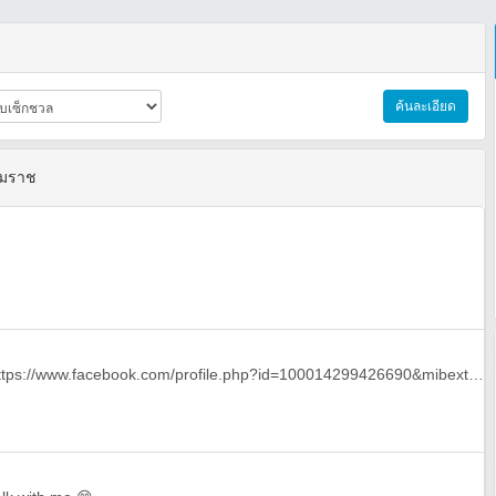
ค้นละเอียด
รมราช
แอดเฟส มาคุยกันคับ 🍆🍆💧 https://www.facebook.com/profile.php?id=100014299426690&mibextid=LQQJ4d