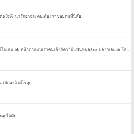
ต่อใจ😝 น่ารักอาจจะคบเด้อ เราชอบคนที่นิสัย
หวัดดี นี่เฟสเรา Bam Bam ไลน์ไม่เล่น 55 หน้าตาแบบเราคนเค้าคิดว่ามีแฟนหมดล่ะะ ปล่าวเลย55 โสดสนิท อ้อเราไบส์
น่าทักมาถ้ามีไรคุย
คุยได้คับ!