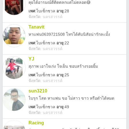
คุยได้อารมณ์ดีติดตลกแต่ไม่ตลอด😅
เพศ
:
ไบเซ็กชวล
อายุ
:28
จังหวัด
:
นครสวรรค์
Tanavit
หาแฟน0639721508 โทรได้คับนิสัยน่ารักละมั้ง
เพศ
:
ไบเซ็กชวล
อายุ
:22
จังหวัด
:
นครสวรรค์
YJ
สุภาพ เอาใจเก่ง ใจเย็น ชอบสร้างรอยยิ้ม
เพศ
:
ไบเซ็กชวล
อายุ
:25
จังหวัด
:
นครสวรรค์
sun3210
ไบรุก โสด หาแฟน ขอ ไม่สาว ขาว หรือดำได้หมด
เพศ
:
ไบเซ็กชวล
อายุ
:49
จังหวัด
:
นครสวรรค์
Racing