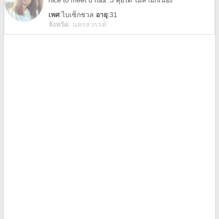
nice to meet u naa :3 คุยได้ ไม่ลามกเนอะ
เพศ
:
ไบเซ็กชวล
อายุ
:31
จังหวัด
:
นครสวรรค์