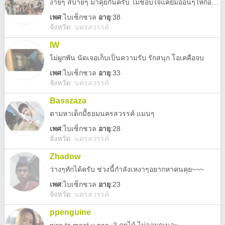
ง่ายๆ สบายๆ มาคุยกันครับ ไม่ชอบใจแค่ยิ้มอ่อนๆให้ก้อดีแล้ว
เพศ
:
ไบเซ็กชวล
อายุ
:38
จังหวัด
:
นครสวรรค์
IW
ไม่ผูกพัน นัดเจอเก็บเป็นความรับ รักสนุก โอเคคือจบ
เพศ
:
ไบเซ็กชวล
อายุ
:33
จังหวัด
:
นครสวรรค์
Basszaza
ตามหาเด็กมีัธยมนครสวรรค์ แมนๆ
เพศ
:
ไบเซ็กชวล
อายุ
:28
จังหวัด
:
นครสวรรค์
Zhadow
ว่างๆทักได้ครับ ช่วงนี้กำลังเหงาๆอยากหาคนคุย~~~
เพศ
:
ไบเซ็กชวล
อายุ
:23
จังหวัด
:
นครสวรรค์
ppenguine