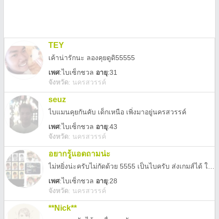
TEY
เค้าน่ารักนะ ลองคุยดูดิ55555
เพศ
:
ไบเซ็กชวล
อายุ
:31
จังหวัด
:
นครสวรรค์
seuz
ไบแมนคุยกันคับ เด็กเหนือ เพิ่งมาอยู่นครสวรรค์
เพศ
:
ไบเซ็กชวล
อายุ
:43
จังหวัด
:
นครสวรรค์
อยากรู้แอดถามน่ะ
ไม่หยิ่งน่ะครับไม่กัดด้วย 5555 เป็นไบครับ ส่งเกมส์ได้ ใจดี กวน... ฮาๆ สาระเยอะอยู่ คิคิ นิดหน่อย อยากรู้จักมากกว่านี้แอดมาถามเขาน่ะ จุฟ
เพศ
:
ไบเซ็กชวล
อายุ
:28
จังหวัด
:
นครสวรรค์
**Nick**