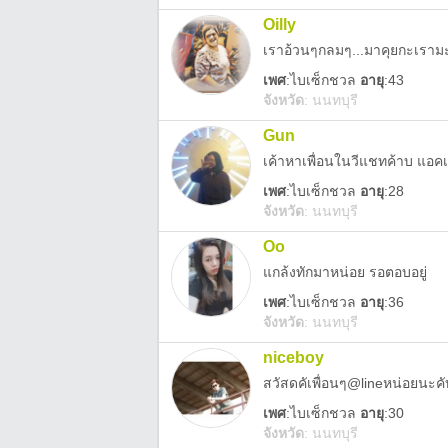
Oilly
เราอ้วนๆกลมๆ...มาคุยกะเราม
เพศ
:
ไบเซ็กชวล
อายุ
:43
จังหวัด
:
นนทบุรี
Gun
เค้าหาเพื่อนในวีแชทค้าบ แอค
เพศ
:
ไบเซ็กชวล
อายุ
:28
จังหวัด
:
นนทบุรี
Oo
แกล้งทักมาหน่อย รอตอบอยู่
เพศ
:
ไบเซ็กชวล
อายุ
:36
จังหวัด
:
นนทบุรี
niceboy
สวัสดคัเพื่อนๆ@lineหน่อยนะคั
เพศ
:
ไบเซ็กชวล
อายุ
:30
จังหวัด
:
นนทบุรี