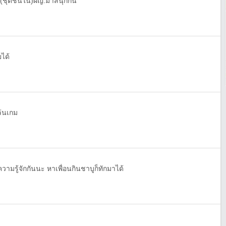
า(ชุดชั้นใน)ผญ.มาสนุกกัน
ยได้
ล่นเกม
ความรู้จักกันนะ หาเพื่อนกินชาบูก็ทักมาได้