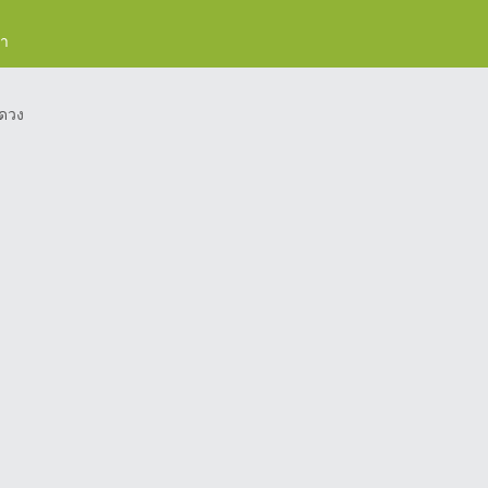
รา
ดวง