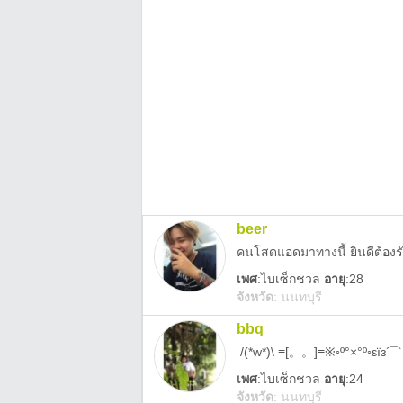
beer
คนโสดแอดมาทางนี้ ยินดีต้องร
เพศ
:
ไบเซ็กชวล
อายุ
:28
จังหวัด
:
นนทบุรี
bbq
︎ /(*w*)\ ≡[。。]≡※◦º°×°º◦εїз´¯
เพศ
:
ไบเซ็กชวล
อายุ
:24
จังหวัด
:
นนทบุรี