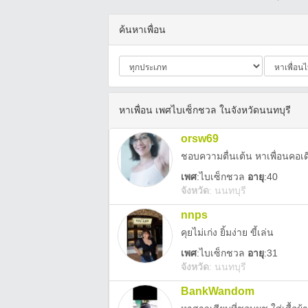
ค้นหาเพื่อน
หาเพื่อน เพศไบเซ็กชวล ในจังหวัดนนทบุรี
orsw69
ชอบความตื่นเต้น หาเพื่อนคอเด
เพศ
:
ไบเซ็กชวล
อายุ
:40
จังหวัด
:
นนทบุรี
nnps
คุยไม่เก่ง ยิ้มง่าย ขี้เล่น
เพศ
:
ไบเซ็กชวล
อายุ
:31
จังหวัด
:
นนทบุรี
BankWandom