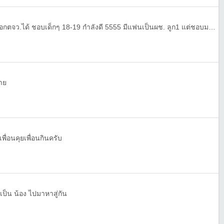
สวัสดี หาเพื่อนคุย เพื่อนเที่ยว ออกตจว.ได้ ชอบเด็กๆ 18-19 กำลังดี 5555 มีแฟนเป็นผช. ลูก1 แต่ชอบมองผญ. #ไม่คุยกับผช. Dm Instagram มาได้จ้า ☺️
บาย
วเพื่อนคุยเพื่อนกินครับ
่ เป็น น้อง ไปมาหาสู่กัน