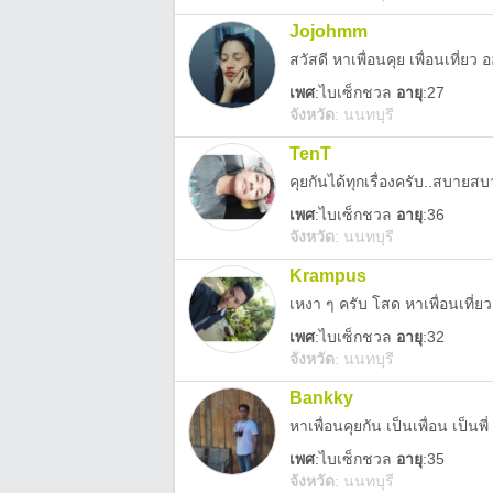
Jojohmm
เพศ
:
ไบเซ็กชวล
อายุ
:27
จังหวัด
:
นนทบุรี
TenT
คุยกันได้ทุกเรื่องครับ..สบายส
เพศ
:
ไบเซ็กชวล
อายุ
:36
จังหวัด
:
นนทบุรี
Krampus
เหงา​ ๆ​ ครับ​ โสด​ หาเพื่อนเที่ย
เพศ
:
ไบเซ็กชวล
อายุ
:32
จังหวัด
:
นนทบุรี
Bankky
หาเพื่อนคุยกัน เป็นเพื่อน เป็นพี
เพศ
:
ไบเซ็กชวล
อายุ
:35
จังหวัด
:
นนทบุรี