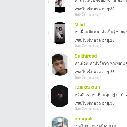
หาสาวเสียบที่ชอบผช.ใส่เสื้อผ้
เพศ
:
ไบเซ็กชวล
อายุ
:33
จังหวัด
:
นนทบุรี
Mind
หาเพื่อนมีแฟนแล้วเป็นผู้ชายคุ
เพศ
:
ไบเซ็กชวล
อายุ
:25
จังหวัด
:
นนทบุรี
Sujthiroad
หาเพื่อน หาที่ปรึกษา หาเพื่อนเ
เพศ
:
ไบเซ็กชวล
อายุ
:25
จังหวัด
:
นนทบุรี
Taluktuktun
หวัดดี เราหาเพื่อนคุยอยู่ มาทำ
เพศ
:
ไบเซ็กชวล
อายุ
:35
จังหวัด
:
นนทบุรี
nongrak
เปนไบค่ะ อยากมีคนคุยค่ะ