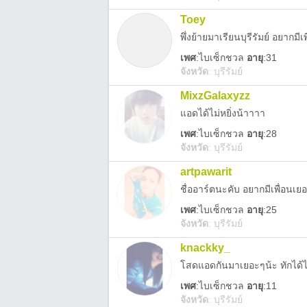
Toey
เพศ
:
ไบเซ็กชวล
อายุ
:31
จังหวัด
:
บุรีรัมย์
MixzGalaxyzz
แอดได้ไม่หยิ่งน้าาาา
เพศ
:
ไบเซ็กชวล
อายุ
:28
จังหวัด
:
บุรีรัมย์
artpawarit
ชื่ออาร์ตนะคับ อยากมีเพื่อนเย
เพศ
:
ไบเซ็กชวล
อายุ
:25
จังหวัด
:
บุรีรัมย์
knackky_
โสดแอดกันมาเยอะๆน้ะ ทักได้ไม
เพศ
:
ไบเซ็กชวล
อายุ
:11
จังหวัด
:
บุรีรัมย์