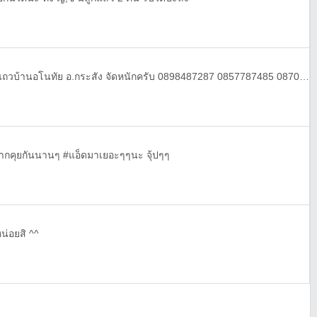
ครูอังกฤษ ฝาแฝดแมนๆ เข้มๆ แถวบ้านอโนทัย อ.กระสัง จัดหนักครับ 0898487287 0857787485 0870573110
อย่ากคุยกันนานๆ #แอ็ดมาเยอะๆๆนะ จุ้ปๆๆ
น่อยสิ ^^