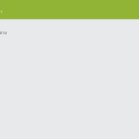
รา
ดวง