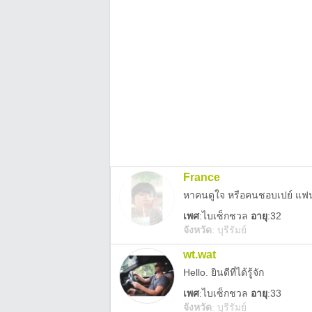
France
เพศ
:
ไบเซ็กชวล
อายุ
:32
จังหวัด
:
บุรีรัมย์
wt.wat
Hello. ยินดีที่ได้รู้จัก
เพศ
:
ไบเซ็กชวล
อายุ
:33
จังหวัด
:
บุรีรัมย์