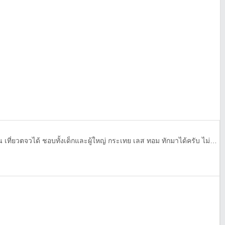
หาคนดูใจ หรือคนชอบเปย์ แฟน เที่ยวตจวได้ ชอบทั้งเด็กและผู้ใหญ่ กระเทย เลส ทอม ทักมาได้ครับ ไม่คุยผช Line : tintintin69