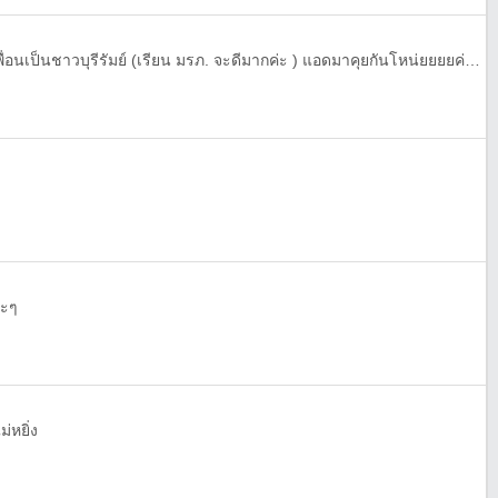
พึ่งย้ายมาเรียนบุรีรัมย์ อยากมีเพื่อนเป็นชาวบุรีรัมย์ (เรียน มรภ. จะดีมากค่ะ ) แอดมาคุยกันโหน่ยยยยค่ะ(แนะนำสถานที่กิน เที่ยว ชิวๆ จะดีมาก 55555 ) 👍😘
อะๆ
่หยิ่ง