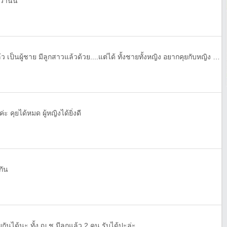
่านั้น
อ่านก่อน.. เป็นเลสไบ มีแฟนแล้ว เป็นผู้ชาย มีลูกสาวแล้วด้วย....แต่ได้ ทั้งชายทั้งหญิง อยากคุยกับหญิง ที่รับได้ และ เข้าใจ ****ผู้ชาย ไม่ต้องทักมา****
ค่ะ คุยได้หมด ผู้หญิงได้ยิ่งดี
กัน
กันได้นะ ทั้ง ญ,ช มีลูกแล้ว 2 คน รับได้ปะล่ะ