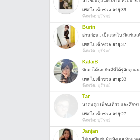
หาเพื่อนคุย มิตรภาพ หรือมากกว
เพศ
:
ไบเซ็กชวล
อายุ
:39
จังหวัด
:
บุรีรัมย์
Burin
เพศ
:
ไบเซ็กชวล
อายุ
:37
จังหวัด
:
บุรีรัมย์
KataiB
ทักมาได้นะ ยินดีที่ได้รู้จักทุกคน
เพศ
:
ไบเซ็กชวล
อายุ
:33
จังหวัด
:
บุรีรัมย์
Tar
หาคนคุย เพื่อนเที่ยว และศึกษา
เพศ
:
ไบเซ็กชวล
อายุ
:27
จังหวัด
:
บุรีรัมย์
Janjan
ไม่เคยมีแฟนผู้หญิงเลย ทักมาคุย