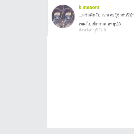
k'meaom
...สวัสดีครับ เราเคยรู้จักกันรึป่
เพศ
:
ไบเซ็กชวล
อายุ
:28
จังหวัด
:
บุรีรัมย์