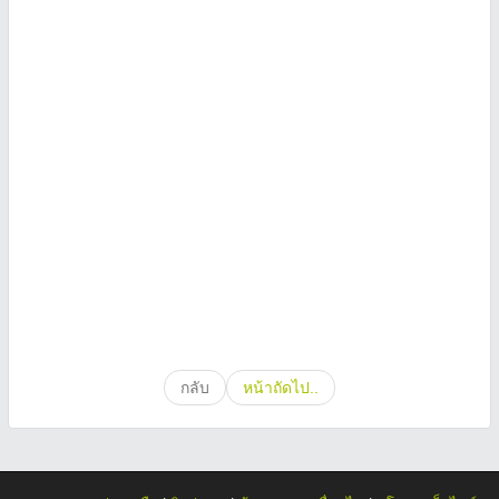
กลับ
หน้าถัดไป..