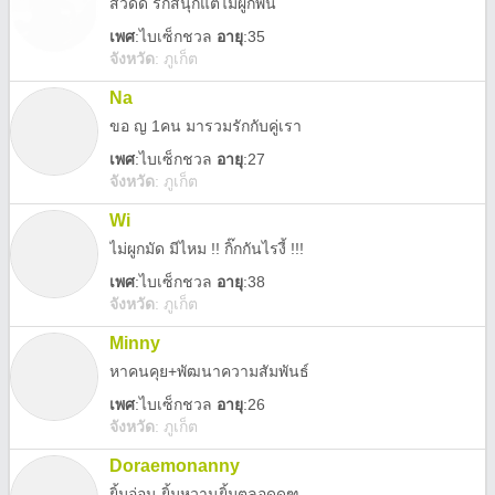
สวัดดี รักสนุกแต่ไม่ผูกพีน
เพศ
:
ไบเซ็กชวล
อายุ
:35
จังหวัด
:
ภูเก็ต
Na
ขอ ญ 1คน มารวมรักกับคู่เรา
เพศ
:
ไบเซ็กชวล
อายุ
:27
จังหวัด
:
ภูเก็ต
Wi
ไม่ผูกมัด มีไหม !! กิ๊กกันไรงี้ !!!
เพศ
:
ไบเซ็กชวล
อายุ
:38
จังหวัด
:
ภูเก็ต
Minny
หาคนคุย+พัฒนาความสัมพันธ์
เพศ
:
ไบเซ็กชวล
อายุ
:26
จังหวัด
:
ภูเก็ต
Doraemonanny
ยิ้มอ่อน ยิ้มหวานยิ้มตลอดดฑ