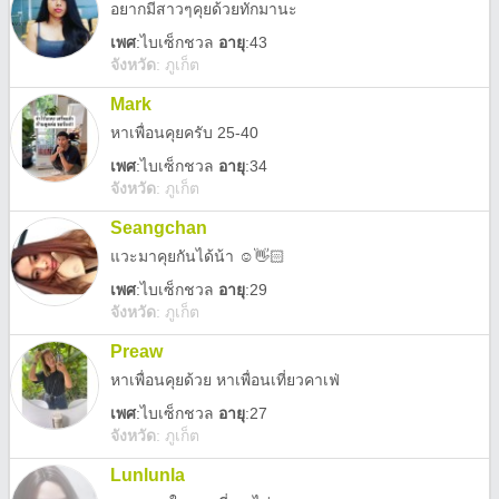
อยากมีสาวๆคุยด้วยทักมานะ
เพศ
:
ไบเซ็กชวล
อายุ
:43
จังหวัด
:
ภูเก็ต
Mark
หาเพื่อนคุยครับ 25-40
เพศ
:
ไบเซ็กชวล
อายุ
:34
จังหวัด
:
ภูเก็ต
Seangchan
แวะมาคุยกันได้น้า ☺️👋🏻
เพศ
:
ไบเซ็กชวล
อายุ
:29
จังหวัด
:
ภูเก็ต
Preaw
หาเพื่อนคุยด้วย หาเพื่อนเที่ยวคาเฟ่
เพศ
:
ไบเซ็กชวล
อายุ
:27
จังหวัด
:
ภูเก็ต
Lunlunla