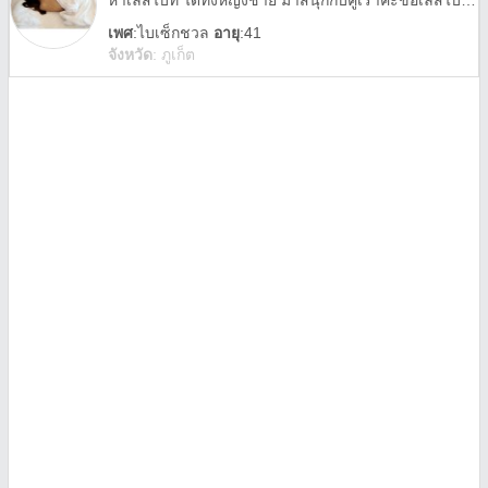
หาเลสไบท์ ได้ทั้งหญิงชาย มาสนุกกับคู่เราคะขอเลสไบหืนนะถูกใจคบยาวคะ คู่เราภูเก็ต ทุกอย่างเป็นความลับ
เพศ
:
ไบเซ็กชวล
อายุ
:41
จังหวัด
:
ภูเก็ต