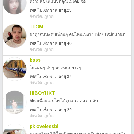
ความสุขในแบบที่คุณไม่เคยเจอ
เพศ
:
ไบเซ็กชวล
อายุ
:29
จังหวัด
:
ภูเก็ต
TTOM
มาคุยกันนะคับเพื่อนๆ คนไหนเหงาๆ เบื่อๆ เหมือนกันทักมาครับ
เพศ
:
ไบเซ็กชวล
อายุ
:40
จังหวัด
:
ภูเก็ต
bass
ไบแมนๆ ลับๆ หาคนคบยาวๆ
เพศ
:
ไบเซ็กชวล
อายุ
:34
จังหวัด
:
ภูเก็ต
HIBOYHKT
hiหาเพื่อนเล่นไพ่ ได้ทุกแนว อความลับ
เพศ
:
ไบเซ็กชวล
อายุ
:29
จังหวัด
:
ภูเก็ต
pklovelessbi