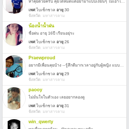
หาคุยด้วยครับ คุยได้หมดแต่อย่ามาแบบเงี่ยนๆ ไม่เอาไม่ชอบครับ
เพศ
:
ไบเซ็กชวล
อายุ
:30
จังหวัด
:
มหาสารคาม
น้องน้ำน้ำฝน
ชื่อฝน อายุ 16ปี เรียนอยุ่ระ
เพศ
:
ไบเซ็กชวล
อายุ
:26
จังหวัด
:
มหาสารคาม
Praewproud
อยากมีเพื่อนคุยบ้าง --รู้สึกดีมากเวลาอยู่กับผู้หญิง แบบนี้เขาเรียกอะไร --รักและหลงใหลในเรือนร่างของผู้หญฺิง แต่ไม่ใช่กับตัวเอง --ไม่ได้เป็นทอมนะ :3
เพศ
:
ไบเซ็กชวล
อายุ
:29
จังหวัด
:
มหาสารคาม
paooy
ไม่มั่นใจในตัวเอง เลยอยากลองดู
เพศ
:
ไบเซ็กชวล
อายุ
:31
จังหวัด
:
มหาสารคาม
win_qwerty