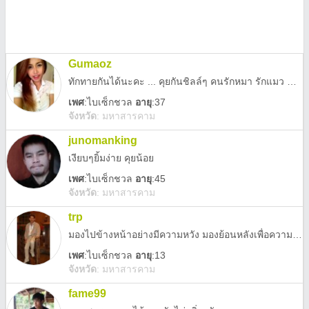
Gumaoz
ทักทายกันได้นะคะ ... คุยกันชิลล์ๆ คนรักหมา รักแมว ชอบชอปปิ้ง แต่งหน้า ^^"
เพศ
:
ไบเซ็กชวล
อายุ
:37
จังหวัด
:
มหาสารคาม
junomanking
เงียบๆยิ้มง่าย คุยน้อย
เพศ
:
ไบเซ็กชวล
อายุ
:45
จังหวัด
:
มหาสารคาม
trp
มองไปข้างหน้าอย่างมีความหวัง มองย้อนหลังเพื่อความรำลึก
เพศ
:
ไบเซ็กชวล
อายุ
:13
จังหวัด
:
มหาสารคาม
fame99