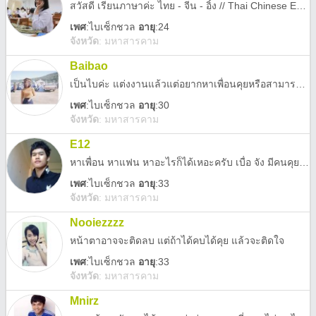
สวัสดี เรียนภาษาค่ะ ไทย - จีน - อิ้ง // Thai Chinese English หาเพื่อนคุยค่ะ เลื่อนสถานะได้ เรา Open mind มาก ยินดีคุยในทุกเรื่องนะคะ :) แต่ให้เกียรติกันดีกว่านะคะ ไม่ทะลึ่งเนอะ
เพศ
:
ไบเซ็กชวล
อายุ
:24
จังหวัด
:
มหาสารคาม
Baibao
เป็นไบค่ะ แต่งงานแล้วแต่อยากหาเพื่อนคุยหรือสามารถเป็นมากกว่านั้นได้ 555มาคุยกันก่อนจ้าา อย่าพึ่งหนีฉันไปปปป เราฮานะเธอไหวหรอ
เพศ
:
ไบเซ็กชวล
อายุ
:30
จังหวัด
:
มหาสารคาม
E12
หาเพื่อน หาแฟน หาอะไรก็ได้เหอะครับ เบื่อ จัง มีคนคุยน่าจาดี ไม่ใช่รูปจริงนาครับ แต่คงใกล้เคียงนามั้ง ทักมาแล้วกัน เจอตัวจริง
เพศ
:
ไบเซ็กชวล
อายุ
:33
จังหวัด
:
มหาสารคาม
Nooiezzzz
หน้าตาอาจจะติดลบ แต่ถ้าได้คบได้คุย แล้วจะติดใจ
เพศ
:
ไบเซ็กชวล
อายุ
:33
จังหวัด
:
มหาสารคาม
Mnirz