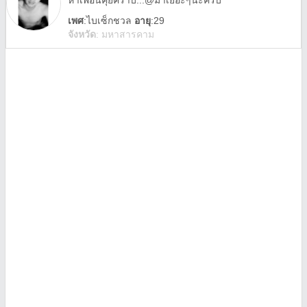
หาเพื่อนคุยคร้าบ...@มาเยอะๆนะครับ
เพศ
:
ไบเซ็กชวล
อายุ
:29
จังหวัด
:
มหาสารคาม