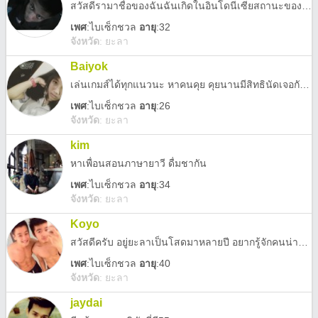
สวัสดีรามาชื่อของฉันฉันเกิดในอินโดนีเซียสถานะของฉันคือคนเดียวเพราะมันยุ่งกับการทำงาน
เพศ
:
ไบเซ็กชวล
อายุ
:32
จังหวัด
:
ยะลา
Baiyok
เล่นเกมส์ได้ทุกแนวนะ หาคนคุย คุยนานมีสิทธินัดเจอกัน เป็นคนหลายบุคลิก
เพศ
:
ไบเซ็กชวล
อายุ
:26
จังหวัด
:
ยะลา
kim
หาเพื่อนสอนภาษายาวี ดื่มชากัน
เพศ
:
ไบเซ็กชวล
อายุ
:34
จังหวัด
:
ยะลา
Koyo
สวัสดีครับ อยู่ยะลาเป็นโสดมาหลายปี อยากรู้จักคนน่ารักๆ
เพศ
:
ไบเซ็กชวล
อายุ
:40
จังหวัด
:
ยะลา
jaydai