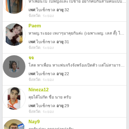
หาเพื่อนไบ ไบหญิงและไบชาย อยากคบกันสามคนแบบลับๆ กิน ดื่ม เที่ยว เล่นด้วยกัน 3 คน ไบ ชชญ หรือ ไบ ญญช ก็ได้
เพศ
:
ไบเซ็กชวล
อายุ
:32
จังหวัด
:
ระยอง
Paem
หาผญ.ระยอง เหงาๆมาคุยกันค่ะ (เฉพาะผญ. เลส ดี้) ไม่เอาทอมกะผช.นะคะ
เพศ
:
ไบเซ็กชวล
อายุ
:31
จังหวัด
:
ระยอง
จจ
โสด หาเพื่อน หาแฟนจริงจังพร้องเปิดตัว เเต่ไม่สามารถไปหาได้ อยากน้อยคือคุยกัน เเล้วก้โทรหากัน
เพศ
:
ไบเซ็กชวล
อายุ
:22
จังหวัด
:
ระยอง
Nineza12
คุยได้ไม่กัด ชื่อ นาย ครับ
เพศ
:
ไบเซ็กชวล
อายุ
:29
จังหวัด
:
ระยอง
Nay9