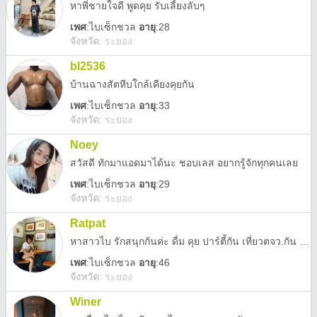
หาพี่ชายใจดี พูดคุย รับเลี้ยงลับๆ
เพศ
:
ไบเซ็กชวล
อายุ
:28
จังหวัด
:
ระยอง
bl2536
บ้านฉางสัตหีบใกล้เคียงคุยกัน
เพศ
:
ไบเซ็กชวล
อายุ
:33
จังหวัด
:
ระยอง
Noey
สวัสดี ทักมาแอดมาได้นะ ชอบเลส อยากรู้จักทุกคนเลย
เพศ
:
ไบเซ็กชวล
อายุ
:29
จังหวัด
:
ระยอง
Ratpat
หาสาวไบ รักสนุกกันค่ะ ดื่ม คุย ปาร์ตี้กัน เที่ยวตจว.กัน แล้วค่อยเลส มันส์ๆ เรามีแฟนผู้ชายอยู่แล้วนะ อยากได้ที่สามารถร่วมกับ แฟนเราได้ด้วย แบบ 2หญิง 1 ชาย คุยกันก่อนได้นะ ขอชัดเจน ผู้ชายไม่ต้องทักมานะค่ะ
เพศ
:
ไบเซ็กชวล
อายุ
:46
จังหวัด
:
ระยอง
Winer