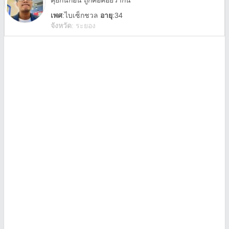
คุยกันก่อน ถูกคอค่อยว่ากัน
เพศ
:
ไบเซ็กชวล
อายุ
:34
จังหวัด
:
ระยอง