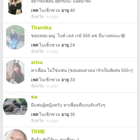
อยากมีเพื่อน คุยกันนะ แอดมาค่ะ
เพศ
:
ไบเซ็กชวล
อายุ
:40
จังหวัด
:
ระยอง
Thantika
ชอบทอม ผญ. ไบท์ เลส เกย์ 555 ผช.นี่บางคนนะ😄
เพศ
:
ไบเซ็กชวล
อายุ
:24
จังหวัด
:
ระยอง
arisa
หาเพื่อน ไม่ใช่แฟน (ชอบคนสวยน่ารักเป็นพิเศษ 555+)
เพศ
:
ไบเซ็กชวล
อายุ
:33
จังหวัด
:
ระยอง
พล
มีแฟนผู้หญิงครับ หาเพื่อนที่แบบลับจริงๆ
เพศ
:
ไบเซ็กชวล
อายุ
:35
จังหวัด
:
ระยอง
TRME
ดีจร้า ทักได้นะ หาเพื่อน :)