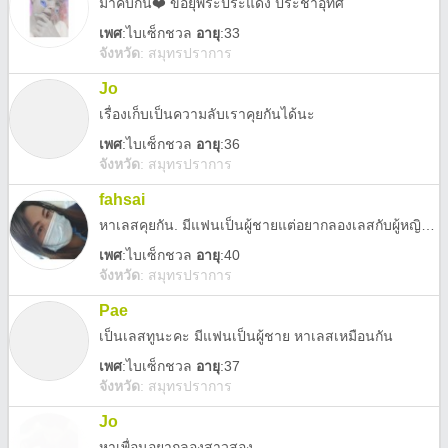
มาคบกัน❤️ ขอยุพระประแดง ประชาอุทิศ
เพศ
:
ไบเซ็กชวล
อายุ
:33
จังหวัด
:
สมุทรปราการ
Jo
เรื่องเก็บเป็นความลับเราคุยกันได้นะ
เพศ
:
ไบเซ็กชวล
อายุ
:36
จังหวัด
:
สมุทรปราการ
fahsai
หาเลสคุยกัน. มีแฟนเป็นผู้ชายแต่อยากลองเลสกับผู้หญิง เป็นคนอวบ ลองทักมาคุยกันก่อนน้า
เพศ
:
ไบเซ็กชวล
อายุ
:40
จังหวัด
:
สมุทรปราการ
Pae
เป็นเลสทูนะคะ มีแฟนเป็นผู้ชาย หาเลสเหมือนกัน
เพศ
:
ไบเซ็กชวล
อายุ
:37
จังหวัด
:
สมุทรปราการ
Jo
หาเพื่อนอยากลองสาวสอง