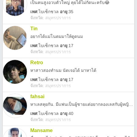
เป็นคนสูงอวบตัวใหญ่ คุยได้ไม่กัดนะครับ😂
เพศ
:
ไบเซ็กชวล
อายุ
:35
จังหวัด
:
สมุทรปราการ
Tin
อยากได้แม่โนตมมาให้ดูดนม
เพศ
:
ไบเซ็กชวล
อายุ
:17
จังหวัด
:
สมุทรปราการ
Retro
หาสาวสองทำนม นัดเจอได้ มาหาได้
เพศ
:
ไบเซ็กชวล
อายุ
:17
จังหวัด
:
สมุทรปราการ
fahsai
หาเลสคุยกัน. มีแฟนเป็นผู้ชายแต่อยากลองเลสกับผู้หญิง เป็นคนอวบ ลองทักมาคุยกันก่อนน้า
เพศ
:
ไบเซ็กชวล
อายุ
:40
จังหวัด
:
สมุทรปราการ
Mansame