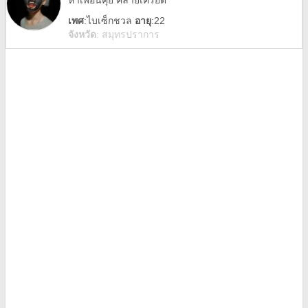
หาเพื่อนคุย คลายเครียด
เพศ
:
ไบเซ็กชวล
อายุ
:22
จังหวัด
:
สมุทรปราการ