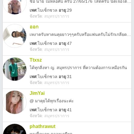
ชื่อ นาย ไม่หล่อคับ ครับ 27/65/176 โสดครับ นัดเจอได้ไกล้เครียง ขอคนผอมคับ
เพศ
:
ไบเซ็กชวล
อายุ
:29
จังหวัด
:
สมุทรปราการ
ออก
เหงาครับหาคนคุยยาวๆๆครับหรือแฟนครับไม่รักเกลียดทุกคนครับ
เพศ
:
ไบเซ็กชวล
อายุ
:47
จังหวัด
:
สมุทรปราการ
Ttxsz
ได้ทุกสิ่งหา ญ. สมุทรปราการ ที่ความต้องการเหมือรกัน
เพศ
:
ไบเซ็กชวล
อายุ
:31
จังหวัด
:
สมุทรปราการ
JimYai
@ มาคุยได้ทุกเรื่องนะค่ะ
เพศ
:
ไบเซ็กชวล
อายุ
:41
จังหวัด
:
สมุทรปราการ
phathrawut