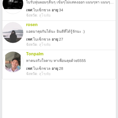
ไบรับหุ่นผอมๆลีนๆ เข้มๆไม่แสดงออก แมนๆหา แมนๆหุ่นดีไม่แสดงออกหน้าตาไม่เกี่ยว ชอบเข้มๆก็แอดมาครับ
เพศ
:
ไบเซ็กชวล
อายุ
:34
จังหวัด
:
สุโขทัย
rosen
แอดมาคุยกันได้นะ ยินดีที่ได้รู้จักนะ :)
เพศ
:
ไบเซ็กชวล
อายุ
:27
จังหวัด
:
สุโขทัย
Tonpalm
หาคนจริงใจคาบ หาเพื่อนคุยด้วย5555
เพศ
:
ไบเซ็กชวล
อายุ
:28
จังหวัด
:
สุโขทัย