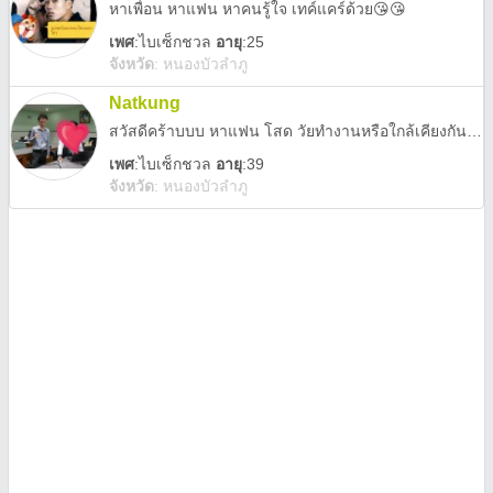
หาเพื่อน หาแฟน หาคนรู้ใจ เทค์แคร์ด้วย😘😘
เพศ
:
ไบเซ็กชวล
อายุ
:25
จังหวัด
:
หนองบัวลำภู
Natkung
สวัสดีคร้าบบบ หาแฟน โสด วัยทำงานหรือใกล้เคียงกัน ทักได้นะคร้บ >///
เพศ
:
ไบเซ็กชวล
อายุ
:39
จังหวัด
:
หนองบัวลำภู