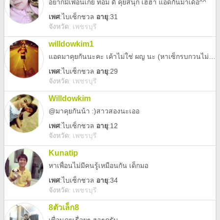
อยากมีเพื่อนเกย์ ทอม ดี้ คุยสนุก เฮฮา แอดกันมาเด้อ^^
เพศ
:
ไบเซ็กชวล
อายุ
:31
จังหวัด
:
เพชรบุรี
willdowkim1
แอดมาคุยกันนะคะ เค้าไม่ใช่ ผญ นะ (หาเซ็กรบกวนไม่ต้องนะคะ
เพศ
:
ไบเซ็กชวล
อายุ
:29
จังหวัด
:
เพชรบุรี
Willdowkim
@มาคุยกันน้า :)สาวสองนะเออ
เพศ
:
ไบเซ็กชวล
อายุ
:12
จังหวัด
:
เพชรบุรี
Kunatip
หาเพื่อนไม่มีคนรู้เหมือนกัน เด็กมอ
เพศ
:
ไบเซ็กชวล
อายุ
:34
จังหวัด
:
เพชรบุรี
8ตัวเล็ก8