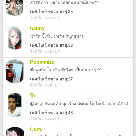
สวัสดีค่าา..เข้ามาคุยกันหน่อยมั้ยอ่ะ^^
เพศ
:
ไบเซ็กชวล
อายุ
:35
จังหวัด
:
เพชรบุรี
nanny
น่ารัก ขี้เล่น ร่าเริง สนุกสนาน
เพศ
:
ไบเซ็กชวล
อายุ
:32
จังหวัด
:
เพชรบุรี
Poommizz
ชื่อพูมน้ะ ไม่หยิ่ง ทักได้ๆ เป็นกันเองๆ ^^
เพศ
:
ไบเซ็กชวล
อายุ
:27
จังหวัด
:
เพชรบุรี
ป๊ะ
@มาคุยกันน่ะคับ ทุกเรื่อง นัดเจอได้ ไม่เรื่องมาก ที่สำคัญไม่ใช่เกย์
เพศ
:
ไบเซ็กชวล
อายุ
:46
จังหวัด
:
เพชรบุรี
Ctuty