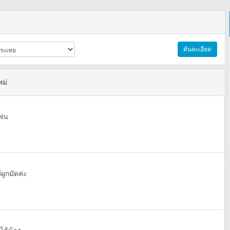
ค้นละเอียด
หม่
แฟน
ผูกมัดค่ะ