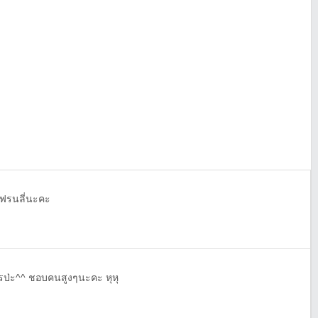
 เฟรนลี่นะคะ
ครป่ะ^^ ชอบคนสูงๆนะคะ หุหุ