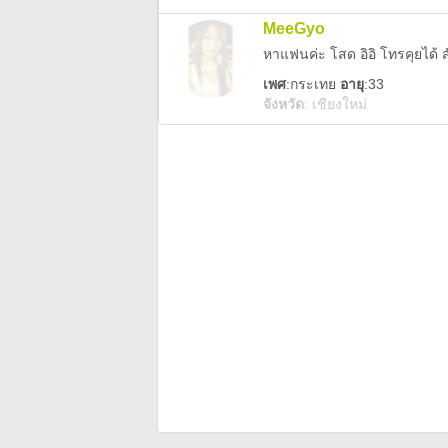
MeeGyo
หาแฟนค่ะ โสด อิอิ โทรคุยได้
เพศ
:
กระเทย
อายุ
:33
จังหวัด
:
เชียงใหม่