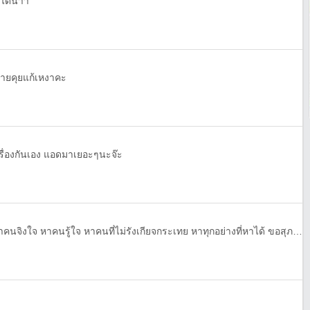
นได้น้าา
ชายคุยแก้เหงาคะ
กเรื่องกันเอง แอดมาเยอะๆนะจ๊ะ
กระเทยหาเพื่อนคุย หาคนคุย หาคนจิงใจ หาคนรู้ใจ หาคนที่ไม่รังเกียจกระเทย หาทุกอย่างที่หาได้ ขอสุภาพ