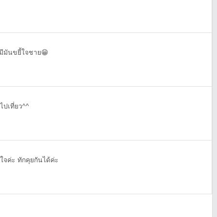
่มีมันขยี้ใจชาย😁
ไปเที่ยว^^
ใจค่ะ ทักคุยกันได้ค่ะ