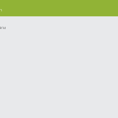
รา
ดวง