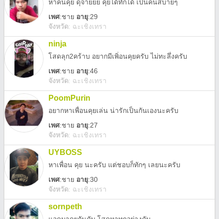
หาคนคุย ดุจายยย คุยได้ทักได้ เป้นคนสบายๆ
เพศ
:
ชาย
อายุ
:29
จังหวัด
:
ฉะเชิงเทรา
ninja
โสดลุก2คร้าบ อยากมีเพิ่อนคุยครับ ไม่ทะลึ่งครับ
เพศ
:
ชาย
อายุ
:46
จังหวัด
:
ฉะเชิงเทรา
PoomPurin
อยากหาเพื่อนคุยเล่น น่ารักเป็นกันเองนะครับ
เพศ
:
ชาย
อายุ
:27
จังหวัด
:
ฉะเชิงเทรา
UYBOSS
หาเพื่อน คุย นะครับ แต่ชอบก็ทักๆ เลยนะครับ
เพศ
:
ชาย
อายุ
:30
จังหวัด
:
ฉะเชิงเทรา
sornpeth