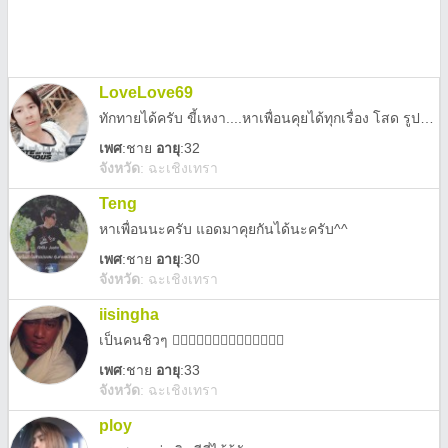
LoveLove69
ทักทายได้ครับ ขี้เหงา....หาเพื่อนคุยได้ทุกเรื่อง โสด รูปตรงปก ไม่รับเพศเดียวกัน
เพศ
:
ชาย
อายุ
:32
จังหวัด
:
ฉะเชิงเทรา
Teng
หาเพื่อนนะครับ แอดมาคุยกันได้นะครับ^^
เพศ
:
ชาย
อายุ
:30
จังหวัด
:
ฉะเชิงเทรา
iisingha
เป็นคนชิวๆ 👍🏾👍🏾👍🏾👍🏾👍🏾👍🏾👍🏾
เพศ
:
ชาย
อายุ
:33
จังหวัด
:
ฉะเชิงเทรา
ploy