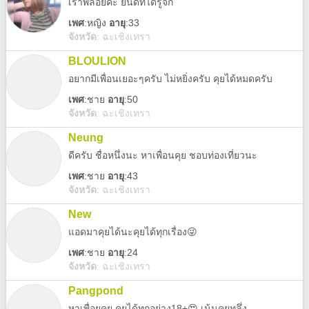
เราพลอยค่ะ ยินดีที่ได้รู้จัก
เพศ
:
หญิง
อายุ
:33
จังหวัด
:
ฉะเชิงเทรา
BLOULION
อยากมีเพื่อนเยอะๆครับ ไม่หยิ่งครับ คุยได้หมดครับ
เพศ
:
ชาย
อายุ
:50
จังหวัด
:
ฉะเชิงเทรา
Neung
ดีครับ ชื่อหนึ่งนะ หาเพื่อนคุย ชอบท่องเที่ยวนะ
เพศ
:
ชาย
อายุ
:43
จังหวัด
:
ฉะเชิงเทรา
New
แอดมาคุยได้นะคุยได้ทุกเรื่อง😜
เพศ
:
ชาย
อายุ
:24
จังหวัด
:
ฉะเชิงเทรา
Pangpond
หาเพื่อยคุย คุยได้ทุกอย่าง18+😍 เน้นคุยทลึ่ง