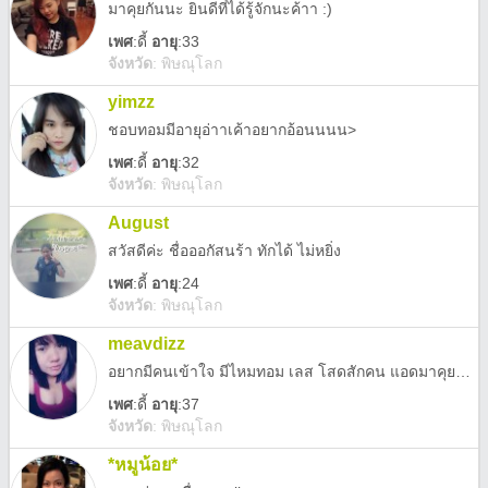
มาคุยกันนะ ยินดีที่ได้รู้จักนะค้าา :)
เพศ
:
ดี้
อายุ
:33
จังหวัด
:
พิษณุโลก
yimzz
ชอบทอมมีอายุอ่าาเค้าอยากอ้อนนนน>
เพศ
:
ดี้
อายุ
:32
จังหวัด
:
พิษณุโลก
August
สวัสดีค่ะ ชื่อออกัสนร้า ทักได้ ไม่หยิ่ง
เพศ
:
ดี้
อายุ
:24
จังหวัด
:
พิษณุโลก
meavdizz
อยากมีคนเข้าใจ มีไหมทอม เลส โสดสักคน แอดมาคุยกันค่ะ
เพศ
:
ดี้
อายุ
:37
จังหวัด
:
พิษณุโลก
*หมูน้อย*