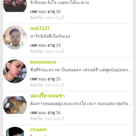
รักจิงและจังใจ แอดมาได้นะคาบ
เพศ
:
ทอม
อายุ
:30
จังหวัด
:
สุพรรณบุรี
nok3127
น่ารักนิสัยดีเป็นกันเอง
เพศ
:
ทอม
อายุ
:33
จังหวัด
:
สุพรรณบุรี
tomoneone
ชื่อที่รักนะคราฟ เป็นคนตลก เฟรนด์ลี่ เเต่พูดน้อย(ตลกเงียบ)
เพศ
:
ทอม
อายุ
:25
จังหวัด
:
สุพรรณบุรี
ปอเปรี้ยวทอมซ่า
ต้องการคนคอยดูแลและห่วงใย เหงา ลองแอดมาคุยกันนะ จิงใจแอดมาเลย
เพศ
:
ทอม
อายุ
:36
จังหวัด
:
สุพรรณบุรี
chaaim