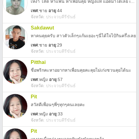
เหงา โสด หาแฟน หาเพื่อนคุย หญิงแท้ แอดมาได้เลย id: tee2324
เพศ
:
ชาย
อายุ
:44
จังหวัด
:
ประจวบคีรีขันธ์
Sakdawut
หาคนคุยครับ สาวตัวเล็กๆแก้มเยอะๆนี่ได้ใจไป้กินครึ่งเลย
เพศ
:
ชาย
อายุ
:29
จังหวัด
:
ประจวบคีรีขันธ์
Pitthai
ชื่อพริกคะหาอยากหาเพื่อนคุยคะคุยไม่เก่งชวนคุยได้นะ
เพศ
:
หญิง
อายุ
:57
จังหวัด
:
ประจวบคีรีขันธ์
Pit
สวัสดีเพื่อนๆพี่ๆทุกๆคนเลยคะ
เพศ
:
หญิง
อายุ
:33
จังหวัด
:
ประจวบคีรีขันธ์
Pit