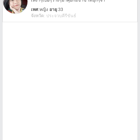
เหงาๆเบื่อๆว่างๆมาคุยกันขำขำหนุกๆจ้า
เพศ
:
หญิง
อายุ
:33
จังหวัด
:
ประจวบคีรีขันธ์