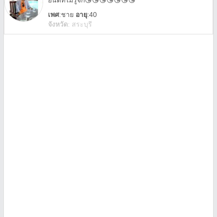
ยินดีที่ไม่รู้จัก😘😘😘😘😘😘😘
เพศ
:
ชาย
อายุ
:40
จังหวัด
:
สระบุรี