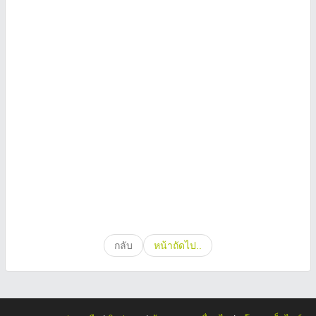
กลับ
หน้าถัดไป..