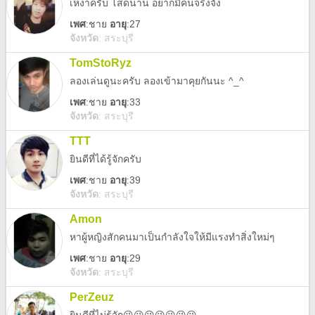
เหงาครับ โสดนาน อยากมีคนจริงจัง
เพศ
:
ชาย
อายุ
:27
จังหวัด
:
สระบุรี
TomStoRyz
ลองเล่นดูนะครับ ลองเข้ามาคุยกันนะ ^_^
เพศ
:
ชาย
อายุ
:33
จังหวัด
:
สระบุรี
TTT
ยินดีที่ได้รู้จักครับ
เพศ
:
ชาย
อายุ
:39
จังหวัด
:
สระบุรี
Amon
หาผู้หญิงสักคนมาเป็นกำลังใจให้มีแรงทำสิ่งใหม่ๆ
เพศ
:
ชาย
อายุ
:29
จังหวัด
:
สระบุรี
PerZeuz