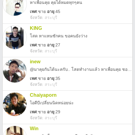
หาเพื่อนคุย คุยได้หมดทุกๆคน
เพศ
:
ชาย
อายุ
:45
จังหวัด
:
สระบุรี
KING
โสด หาแหนซักคน ขอคนยังว่าง
เพศ
:
ชาย
อายุ
:27
จังหวัด
:
สระบุรี
inew
@มาคุยกันได้นะครับ.. โสดทำงานแล้ว หาเพื่อนคุย ชอบเที่ยวเดินทางไกลถ่ายรูป เป็นชีวิตจิตใจเลย หรือคบกันแฟนขอจริงใจนะ
เพศ
:
ชาย
อายุ
:35
จังหวัด
:
สระบุรี
Chaiyaporn
ไอดีบีเปลี่ยนนิดหน่อยน่ะ
เพศ
:
ชาย
อายุ
:29
จังหวัด
:
สระบุรี
Win