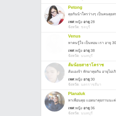
Petong
คุยกันน้าใครว่างๆ เป็นคนคุย
เพศ
:
หญิง
อายุ
:28
จังหวัด
:
ชลบุรี
Venus
หาคนรู้ใจ เป็นทอม เรา อายุ 
เพศ
:
หญิง
อายุ
:38
จังหวัด
:
นนทบุรี
ส้มน้อยสาธาโคราช
ส้มเองจ้า ทักมาคุยกัน อายุไม่เก
เพศ
:
หญิง
อายุ
:30
จังหวัด
:
นครราชสีมา
Planaluk
หาเพือนคุย เเอดมาคุยกานนะค
เพศ
:
หญิง
อายุ
:36
จังหวัด
:
นนทบุรี