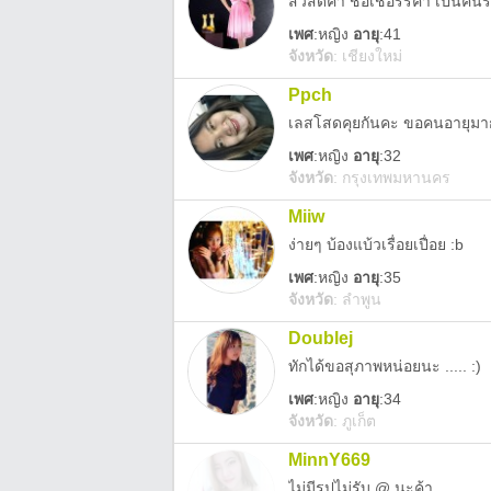
สวัสดีค้า ชื่อเชอร์รี่ค้า เป็นคน
เพศ
:
หญิง
อายุ
:41
จังหวัด
:
เชียงใหม่
Ppch
เลสโสดคุยกันคะ ขอคนอายุมากกว่
เพศ
:
หญิง
อายุ
:32
จังหวัด
:
กรุงเทพมหานคร
Miiw
ง่ายๆ บ้องแบ้วเรื่อยเปื่อย :b
เพศ
:
หญิง
อายุ
:35
จังหวัด
:
ลำพูน
Doublej
ทักได้ขอสุภาพหน่อยนะ ..... :)
เพศ
:
หญิง
อายุ
:34
จังหวัด
:
ภูเก็ต
MinnY669
ไม่มีรูปไม่รับ @ นะค้า