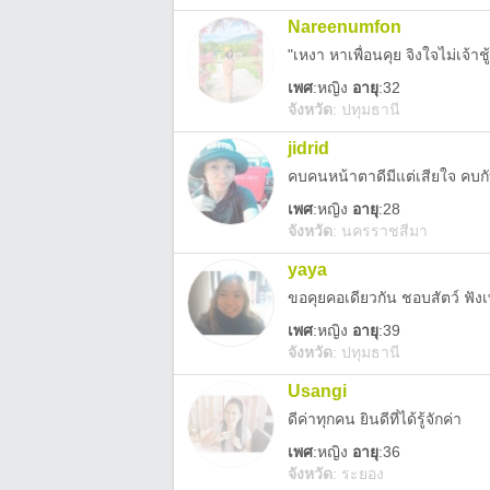
Nareenumfon
"เหงา หาเพื่อนคุย จิงใจไม่เจ้าชู้
เพศ
:
หญิง
อายุ
:32
จังหวัด
:
ปทุมธานี
jidrid
คบคนหน้าตาดีมีแต่เสียใจ คบกั
เพศ
:
หญิง
อายุ
:28
จังหวัด
:
นครราชสีมา
yaya
ขอคุยคอเดียวกัน ชอบสัตว์ ฟังเ
เพศ
:
หญิง
อายุ
:39
จังหวัด
:
ปทุมธานี
Usangi
ดีค่าทุกคน ยินดีที่ได้รู้จักค่า
เพศ
:
หญิง
อายุ
:36
จังหวัด
:
ระยอง