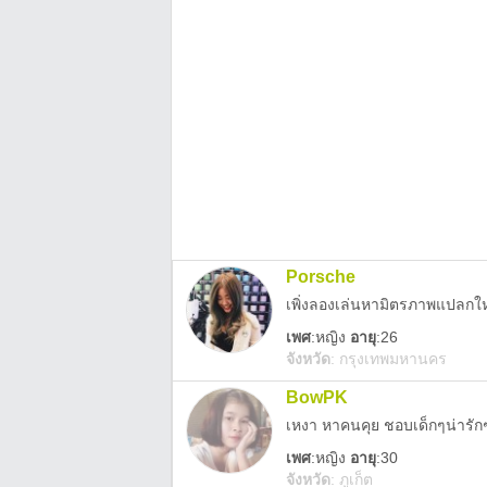
Porsche
เพิ่งลองเล่นหามิตรภาพแปลกใหม
เพศ
:
หญิง
อายุ
:26
จังหวัด
:
กรุงเทพมหานคร
BowPK
เหงา หาคนคุย ชอบเด็กๆน่ารัก
เพศ
:
หญิง
อายุ
:30
จังหวัด
:
ภูเก็ต