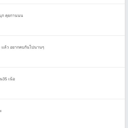
สนุก คุยกานนน
30 แล้ว อยากคบกันไปนานๆ
ิน35 เน้อ
่ะ