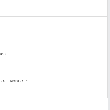
ันนะ
คุยค่ะ แอดมาเยอะๆนะ