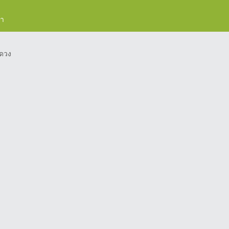
รา
ดวง