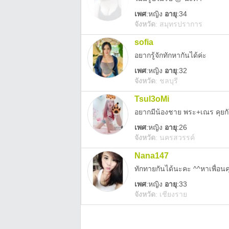
เพศ
:
หญิง
อายุ
:34
จังหวัด
:
สมุทรปราการ
sofia
อยากรู้จักทักหากันได้ค่ะ
เพศ
:
หญิง
อายุ
:32
จังหวัด
:
ชลบุรี
Tsul3oMi
อยากมีน้องชาย พระ+เณร คุยก
เพศ
:
หญิง
อายุ
:26
จังหวัด
:
นครสวรรค์
Nana147
ทักทายกันได้นะคะ ^^หาเพื่อน
เพศ
:
หญิง
อายุ
:33
จังหวัด
:
เชียงราย