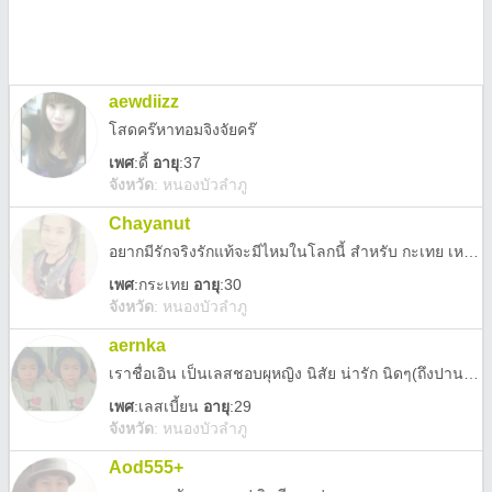
aewdiizz
โสดคร๊หาทอมจิงจัยคร๊
เพศ
:
ดี้
อายุ
:37
จังหวัด
:
หนองบัวลำภู
Chayanut
อยากมีรักจริงรักแท้จะมีไหมในโลกนี้ สำหรับ กะเทย เหงา คุยได้น่ะ พูดสนุกสนาน คุยสบาย *-* ♥
เพศ
:
กระเทย
อายุ
:30
จังหวัด
:
หนองบัวลำภู
aernka
เราชื่อเอิน เป็นเลสชอบผุหญิง นิสัย น่ารัก นิดๆ(ถึงปานกลาง)555 มาคุยกันได้ไม่หยิ่งงง กวนตีนด้วยแหล่ะ 55555
เพศ
:
เลสเบี้ยน
อายุ
:29
จังหวัด
:
หนองบัวลำภู
Aod555+