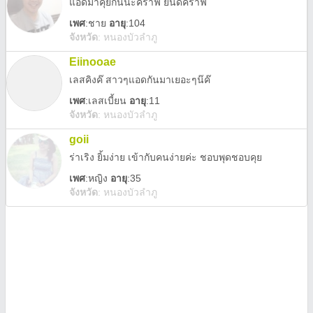
แอดมาคุยกันนะคราฟ ยินดีคราฟ
เพศ
:
ชาย
อายุ
:104
จังหวัด
:
หนองบัวลำภู
Eiinooae
เลสคิงค๊ สาวๆแอดกันมาเยอะๆน๊ค๊
เพศ
:
เลสเบี้ยน
อายุ
:11
จังหวัด
:
หนองบัวลำภู
goii
ร่าเริง ยิ้มง่าย เข้ากับคนง่ายค่ะ ชอบพุดชอบคุย
เพศ
:
หญิง
อายุ
:35
จังหวัด
:
หนองบัวลำภู