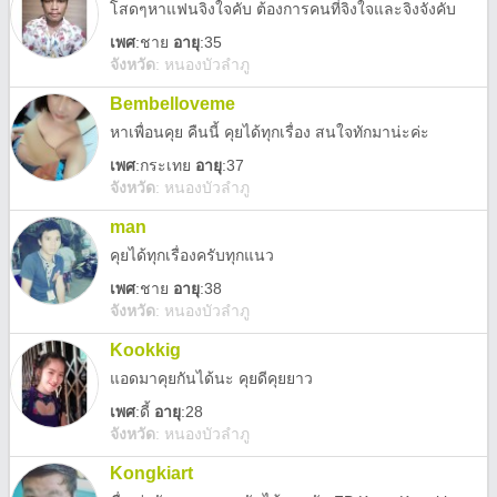
โสดๆหาแฟนจิงใจคับ ต้องการคนที่จิงใจและจิงจังคับ
เพศ
:
ชาย
อายุ
:35
จังหวัด
:
หนองบัวลำภู
Bembelloveme
หาเพื่อนคุย คืนนี้ คุยได้ทุกเรื่อง สนใจทักมาน่ะค่ะ
เพศ
:
กระเทย
อายุ
:37
จังหวัด
:
หนองบัวลำภู
man
คุยได้ทุกเรื่องครับทุกแนว
เพศ
:
ชาย
อายุ
:38
จังหวัด
:
หนองบัวลำภู
Kookkig
แอดมาคุยกันได้นะ คุยดีคุยยาว
เพศ
:
ดี้
อายุ
:28
จังหวัด
:
หนองบัวลำภู
Kongkiart