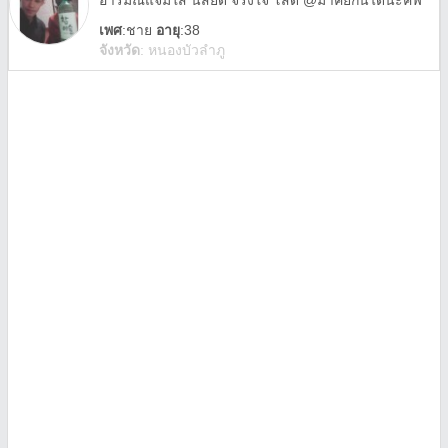
อารมณ์แจ่มใส นิสัยดี จริงใจ โสด @มาคัยกันได้นะคัฟ
เพศ
:
ชาย
อายุ
:38
จังหวัด
:
หนองบัวลำภู