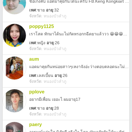
ชื่อเก่งคับ แอดมาคุยกันได้นะครับ FB.Keng Kongkiart Phuyafa
เพศ
:
ชาย
อายุ
:32
จังหวัด
:
หนองบัวลำภู
poppy1125
เราโสด ทักมาได้นะไม่กัดหรอกกฉีดยาแล้ววว 😁😁😁😁😁😁😁
เพศ
:
หญิง
อายุ
:26
จังหวัด
:
หนองบัวลำภู
aum
แอดมาคุยกันหน่อยสาวๆเหงาจังอ่ะว่างตอบตลอดนะไม่เชื่อลองแอดมาคุยน้าา
เพศ
:
เลสเบี้ยน
อายุ
:26
จังหวัด
:
หนองบัวลำภู
pplove
อยากมีเพื่อน เยอะไ ผมอายุ17
เพศ
:
ชาย
อายุ
:28
จังหวัด
:
หนองบัวลำภู
paery