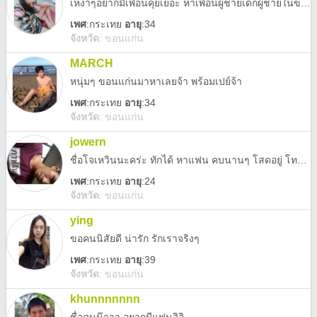
เหงาๆอยากมีเพื่อนคุยเยอะ หาเพื่อนผู้ชายเด็กผู้ชายในขอนแก่น หรือต่างจังหวัดก็@มาทักมาคุยกันได้น่ะค่ะ เด็กๆมีไรให้ช่วยก็ทักกันมา@กันมาได้น่ะค่ะ
เพศ
:
กระเทย
อายุ
:34
จังหวัด
:
ขอนแก่น
MARCH
หนุ่มๆ ขอนแก่นมาหาเลยจ้า พร้อมเปย์จ้า
เพศ
:
กระเทย
อายุ
:34
จังหวัด
:
ขอนแก่น
jowern
ชื่อโจเหวินนะคร่ะ ทักได้ หาแฟน คบนานๆ โสดอยู่ โทรหาได้ 0935039688
เพศ
:
กระเทย
อายุ
:24
จังหวัด
:
ขอนแก่น
ying
ขอคนนิสัยดี น่ารัก รักเราจริงๆ
เพศ
:
กระเทย
อายุ
:39
จังหวัด
:
ขอนแก่น
khunnnnnnn