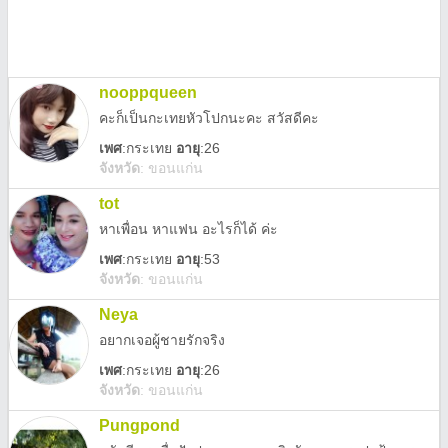
nooppqueen
คะก็เป็นกะเทยหัวโปกนะคะ สวัสดีคะ
เพศ
:
กระเทย
อายุ
:26
จังหวัด
:
ขอนแก่น
tot
หาเพื่อน หาแฟน อะไรก็ได้ ค่ะ
เพศ
:
กระเทย
อายุ
:53
จังหวัด
:
ขอนแก่น
Neya
อยากเจอผู้ชายรักจริง
เพศ
:
กระเทย
อายุ
:26
จังหวัด
:
ขอนแก่น
Pungpond