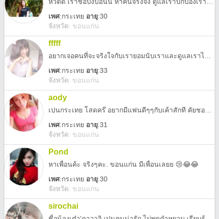
หวัดดี เราชื่อปังปอนน หาคนจริงจัง ดูแลเราปกป้องเรา ได้
เพศ
:
กระเทย
อายุ
:30
จังหวัด
:
ขอนแก่น
fffff
อยากเจอคนที่จะจริงใจกับเรายอมนับเราและดูแลเราได้ค่ะ
เพศ
:
กระเทย
อายุ
:33
จังหวัด
:
ขอนแก่น
aody
เปนกระเทย โสดคร๊ อยากมีแฟนดีๆๆกับเค้าสักที คัยชอบและก้าคบกระเทย @มาหนักๆๆเลยนร๊ ....
เพศ
:
กระเทย
อายุ
:31
จังหวัด
:
ขอนแก่น
Pond
หาเพื่อนค้ะ จริงๆคะ. ขอนแก่น มีเพื่อนเลยย 😢😂😂
เพศ
:
กระเทย
อายุ
:30
จังหวัด
:
ขอนแก่น
sirochai
ชื่อน้องเต๋า'คาวาอิ เปนคนน่ารัก ไม่พูดคำหยาบ เรียบร้อย เสียงยังไม่แตก facebook เต๋า'ไหน'นน