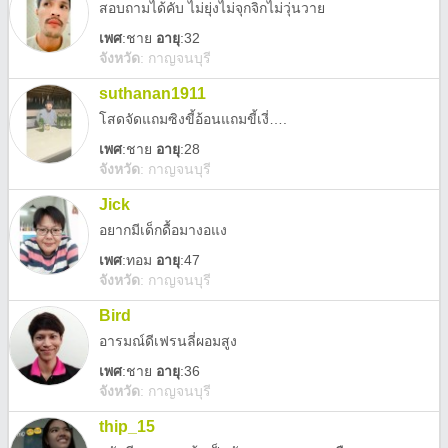
สอบถามได้คับ ไม่ยุ่งไม่จุกจิกไม่วุ่นวาย
เพศ
:
ชาย
อายุ
:32
จังหวัด
:
กาญจนบุรี
suthanan1911
โสดจัดแถมซิงขี้อ้อนแถมขี้เงี่….
เพศ
:
ชาย
อายุ
:28
จังหวัด
:
กาญจนบุรี
Jick
อยากมีเด็กดื้อมางอแง
เพศ
:
ทอม
อายุ
:47
จังหวัด
:
กาญจนบุรี
Bird
อารมณ์ดีเฟรนลี่ผอมสูง
เพศ
:
ชาย
อายุ
:36
จังหวัด
:
กาญจนบุรี
thip_15