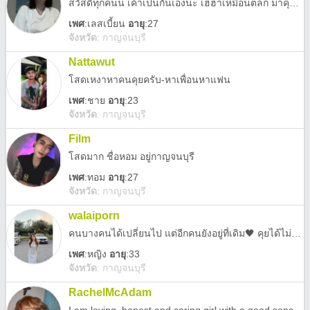
สวัสดีทุกคนน เค้าเป็นกันเองนะ เฮฮาเหมือนตลก มาคุยกันได้ เราจะฮาไปด้วยกัน อีกอย่างโสดนะจ้าาาาา
เพศ
:
เลสเบี้ยน
อายุ
:27
จังหวัด
:
กาญจนบุรี
Nattawut
โสดเหงาหาคนคุยครับ-หาเพื่อนหาแฟน
เพศ
:
ชาย
อายุ
:23
จังหวัด
:
กาญจนบุรี
Film
โสดมาก ชื่อหอม อยู่กาญจนบุรี
เพศ
:
ทอม
อายุ
:27
จังหวัด
:
กาญจนบุรี
walaiporn
คนบางคนได้เปลี่ยนไป แต่อีกคนยังอยู่ที่เดิม🖤 คุยได้ไม่กัด อยากรู้จักแอดไลน์มาได้น้าาา 🥹🫠
เพศ
:
หญิง
อายุ
:33
จังหวัด
:
กาญจนบุรี
RachelMcAdam