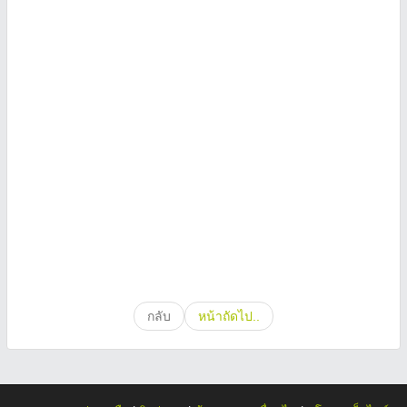
กลับ
หน้าถัดไป..