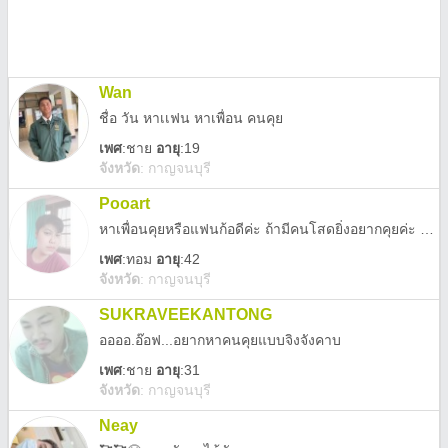
Wan
ชื่อ วัน หาเเฟน หาเพื่อน คนคุย
เพศ
:
ชาย
อายุ
:19
จังหวัด
:
กาญจนบุรี
Pooart
หาเพื่อนคุยหรือแฟนก้อดีค่ะ ถ้ามีคนโสดยิ่งอยากคุยค่ะ แบบ โสดโสด
เพศ
:
ทอม
อายุ
:42
จังหวัด
:
กาญจนบุรี
SUKRAVEEKANTONG
ออออ.อ๊อฟ...อยากหาคนคุยแบบจิงจังคาบ
เพศ
:
ชาย
อายุ
:31
จังหวัด
:
กาญจนบุรี
Neay