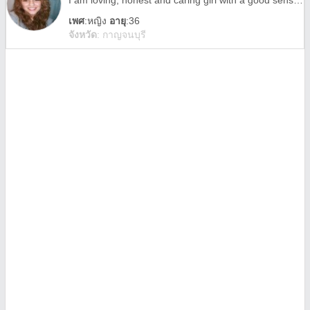
I am loving, honest and caring girl with a good sense of humor. I enjoy meeting new people and their way of life. I enjoy that parts of the world, the calm of the sea the beauty of the mountains and everything that life has to offer.
เพศ
:
หญิง
อายุ
:36
จังหวัด
:
กาญจนบุรี