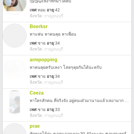
🥰🥰😆เหงาทักมาได้คับ
เพศ
:
ทอม
อายุ
:42
จังหวัด
:
กาญจนบุรี
Beerksr
หาแฟน หาคนคุย หาเพื่อน
เพศ
:
ชาย
อายุ
:34
จังหวัด
:
กาญจนบุรี
armpopping
หาคนคุยครับเหงา โสดๆคุยกันได้น่ะครับ
เพศ
:
ชาย
อายุ
:34
จังหวัด
:
กาญจนบุรี
Ceeza
หาใครสักคน ที่จริงจัง อยู่คนเด๋วมานานแล้วเหงามาก ทักมาคุยกันน่ะคับ
เพศ
:
ชาย
อายุ
:33
จังหวัด
:
กาญจนบุรี
prae
ทักทายได้ค่ะ ขอคนอายุเยอะ30-40+นะคะ ชอบคนคุยรู้เรื่อง สุภาพ ให้เกียรติ **ไม่คุยผู้ชายนะ 🌈#ห้ามชวนลงทุน เทรด หุ้น ทุกรูปแบบ😶