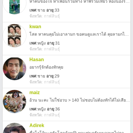
หาคนของใจ หาเพื่อนร่วมทาง หาพี่ร่วมเที่ยว ห้องน้องร่วมดื่ม
เพศ
:
ชาย
อายุ
:33
จังหวัด
:
กาฬสินธุ์
kwan
โสด หาคนคุยไม่เอาลามก ขอคนดูแลเราได้ คุยลามกไม่คุย
เพศ
:
หญิง
อายุ
:31
จังหวัด
:
กาฬสินธุ์
Hasan
อยากรุ้จักต้องทักคุย
เพศ
:
ชาย
อายุ
:29
จังหวัด
:
กาฬสินธุ์
maiz
อ้วน นะคะ ไม่ใช่อวบ > 140 ไม่ชอบไม่ต้องทักได้ไม่เสียความรู้สึกเนอะ
เพศ
:
หญิง
อายุ
:36
จังหวัด
:
กาฬสินธุ์
Adirek