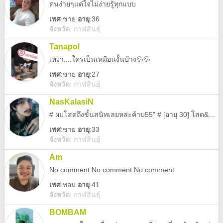
คนง่ายๆแต่ใจไม่ง่ายรู้ทุกแบบ
เพศ
:
ชาย
อายุ
:36
จังหวัด
:
กาฬสินธุ์
Tanapol
เหงา....ใครเป็นเหมือนงั้นบ้าง💦💦
เพศ
:
ชาย
อายุ
:27
จังหวัด
:
กาฬสินธุ์
NasKalasiN
# ผมโสดถึงขั้นสนิทเลยหล่ะค้าบ55" # [อายุ 30] โสด&ซิง ข้อหลังไม่น่าบอก >_
เพศ
:
ชาย
อายุ
:33
จังหวัด
:
กาฬสินธุ์
Am
No comment No comment No comment
เพศ
:
ทอม
อายุ
:41
จังหวัด
:
กาฬสินธุ์
BOMBAM