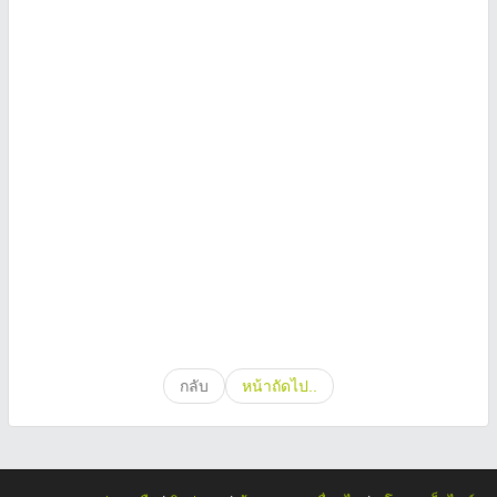
กลับ
หน้าถัดไป..