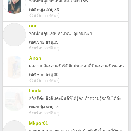
หาเพื่อนคุย หาเพื่อนเล่นเกมส์ Rov
เพศ
:
หญิง
อายุ
:36
จังหวัด
:
กาฬสินธุ์
one
หาเพื่อนคุยแชท.หาแฟน. คุยกันเหงา
เพศ
:
ชาย
อายุ
:35
จังหวัด
:
กาฬสินธุ์
Anon
ผมอยากมีครอบครัวที่ดีมีแม่ของลูกที่รักครอบครัวขอคนที่พร้อมจับมือไปด้วยกัน
เพศ
:
ชาย
อายุ
:30
จังหวัด
:
กาฬสินธุ์
Linda
สวัสดีค่ะ ชื่อลินค่ะยินดีที่ได้รู้จัก ทำความรู้จักกันได้ค่ะ
เพศ
:
หญิง
อายุ
:34
จังหวัด
:
กาฬสินธุ์
Mkpor01
หาทอมชอบชายหาสาวเเก้เเม่หม้ายที่จริงใจคถยได้ทุกเรื่องเเอดมาคับ