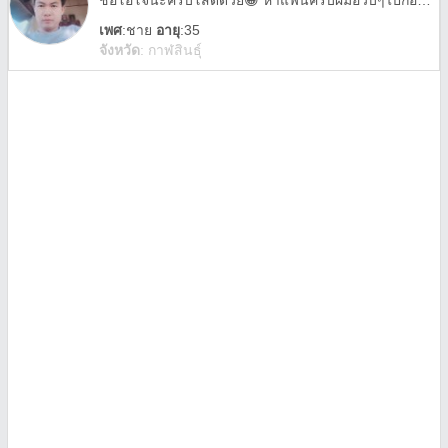
ชื่อโอโจ้นะครับโสดด้วย😁 หาแฟนครับผมอวบๆไปกอดอุ่นๆแหะๆๆ😅😁❤️ชอบคนมีอายุมากกว่าแหะๆ😁
เพศ
:
ชาย
อายุ
:35
จังหวัด
:
กาฬสินธุ์