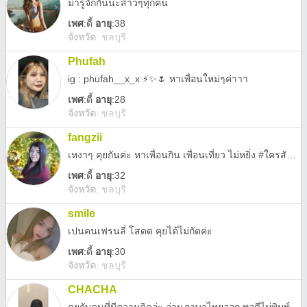
มารู้จักกันนะสาวๆทุกคน
เพศ
:
ดี้
อายุ
:38
จังหวัด
:
ชลบุรี
Phufah
ig : phufah__x_x ⚡️✨🌷 หาเพื่อนใหม่ๆค่าาา
เพศ
:
ดี้
อายุ
:28
จังหวัด
:
ชลบุรี
fangzii
เหงาๆ คุยกันค่ะ หาเพื่อนกิน เพื่อนเที่ยว ไม่หยิ่ง #ใครสักคน?
เพศ
:
ดี้
อายุ
:32
จังหวัด
:
ชลบุรี
smile
เปนคนเฟรนลี่ โสดด คุยได้ไม่กัดค่ะ
เพศ
:
ดี้
อายุ
:30
จังหวัด
:
ชลบุรี
CHACHA