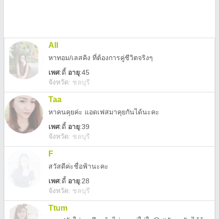
All
หาทอม/เลสคิง ที่ต้องการคู่ชีวิตจริงๆ
เพศ
:
ดี้
อายุ
:45
จังหวัด
:
ชลบุรี
Taa
หาคนคุยค่ะ แอดเฟสมาคุยกันได้นะคะ
เพศ
:
ดี้
อายุ
:39
จังหวัด
:
ชลบุรี
F
สวัสดีค่ะชื่อฟ้านะคะ
เพศ
:
ดี้
อายุ
:28
จังหวัด
:
ชลบุรี
Ttum