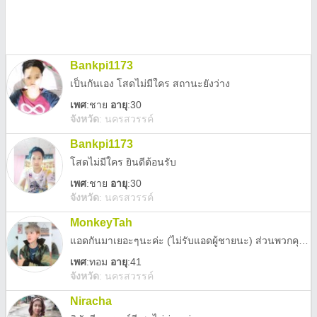
Bankpi1173
เป็นกันเอง โสดไม่มีใคร สถานะยังว่าง
เพศ
:
ชาย
อายุ
:30
จังหวัด
:
นครสวรรค์
Bankpi1173
โสดไม่มีใคร ยินดีต้อนรับ
เพศ
:
ชาย
อายุ
:30
จังหวัด
:
นครสวรรค์
MonkeyTah
แอดกันมาเยอะๆนะค่ะ (ไม่รับแอดผู้ชายนะ) ส่วนพวกคุยๆแล้วมาชวนให้ลงทุนแล้วจะได้เท่านี้ก็ไม่ต้องสาระแนแอดนะ มีงานทำ คุณมันคือพวกมิจฉาชีพไม่ต้องแอดมา
เพศ
:
ทอม
อายุ
:41
จังหวัด
:
นครสวรรค์
Niracha