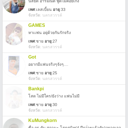
นิสัยดี อารมณ์ดี พูดไม่ค่อยเก่ง
เพศ
:
เลสเบี้ยน
อายุ
:33
จังหวัด
:
นครสวรรค์
GAMES
หาเเฟน อยุ่ด้วยกันรักจริง
เพศ
:
ชาย
อายุ
:27
จังหวัด
:
นครสวรรค์
Got
อยากมีแฟนจริงๆจังๆ....
เพศ
:
ชาย
อายุ
:25
จังหวัด
:
นครสวรรค์
Bankpi
โสด ไม่มีใคร/ยังว่าง แฟนไม่มี
เพศ
:
ชาย
อายุ
:30
จังหวัด
:
นครสวรรค์
KuMungkorn
ชื่อ กร คับ สถานะ.โสดสนิท(4 ปีกว่่าๆแร้วคับ)อยากเจอสาวๆที่โสดหรือสาวๆที่แฟนไม่สนใจอ่ะคับ..ทักมาคุยกะเราได้นะคับ