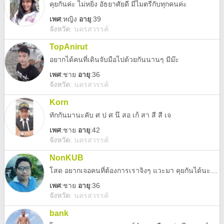
คุยกันค่ะ ไม่หยิ่ง อัธยาศัยดี มีไมตรีกับทุกคนค่ะ
เพศ
:
หญิง
อายุ
:39
จังหวัด
:
นครสวรรค์
TopAnirut
อยากได้คนที่เดินจับมือไปด้วยกันนานๆ มีม๊ะ
เพศ
:
ชาย
อายุ
:36
จังหวัด
:
นครสวรรค์
Korn
ทักกันมานะคับ ศ ป ศ นึ สอ เก้ สา สี สี เจ
เพศ
:
ชาย
อายุ
:42
จังหวัด
:
นครสวรรค์
NonKUB
โสด อยากเจอคนที่ต้องการเราจิงๆ แวะมา คุยกันได้นะคับ ไม่ชวนลงทุน เล่นพนัน เล่นกิจกรรมคู่ นะคับ เบื่อ เจอแต่แบบนี้ เฮ้อ...
เพศ
:
ชาย
อายุ
:36
จังหวัด
:
นครสวรรค์
bank