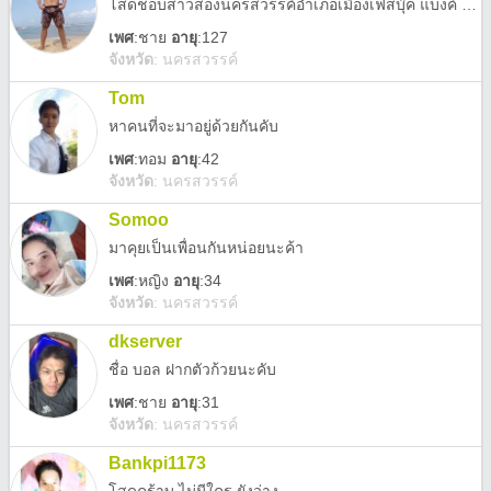
โสดชอบสาวสองนครสวรรค์อำเภอเมืองเฟสบุ๊ค แบงค์ แบงค์
เพศ
:
ชาย
อายุ
:127
จังหวัด
:
นครสวรรค์
Tom
หาคนที่จะมาอยู่ด้วยกันคับ
เพศ
:
ทอม
อายุ
:42
จังหวัด
:
นครสวรรค์
Somoo
มาคุยเป็นเพื่อนกันหน่อยนะค้า
เพศ
:
หญิง
อายุ
:34
จังหวัด
:
นครสวรรค์
dkserver
ชื่อ บอล ฝากตัวก้วยนะคับ
เพศ
:
ชาย
อายุ
:31
จังหวัด
:
นครสวรรค์
Bankpi1173