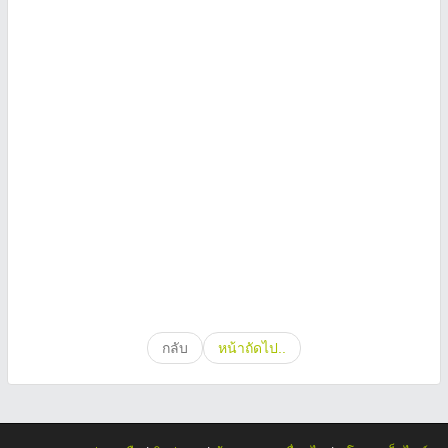
กลับ
หน้าถัดไป..