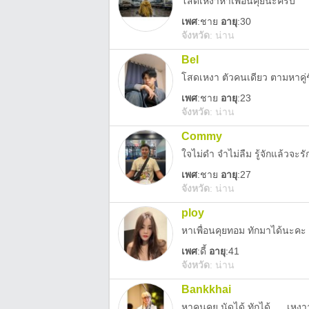
โสดเหงาหาเพื่อนคุยนะครับ
เพศ
:
ชาย
อายุ
:30
จังหวัด
:
น่าน
Bel
โสดเหงา ตัวคนเดียว ตามหาคู่ช
เพศ
:
ชาย
อายุ
:23
จังหวัด
:
น่าน
Commy
ใจไม่ดำ จำไม่ลืม รู้จักแล้วจะรั
เพศ
:
ชาย
อายุ
:27
จังหวัด
:
น่าน
ploy
หาเพื่อนคุยทอม ทักมาได้นะคะ
เพศ
:
ดี้
อายุ
:41
จังหวัด
:
น่าน
Bankkhai
หาคนคุย นัดได้ ทักได้..... เหง