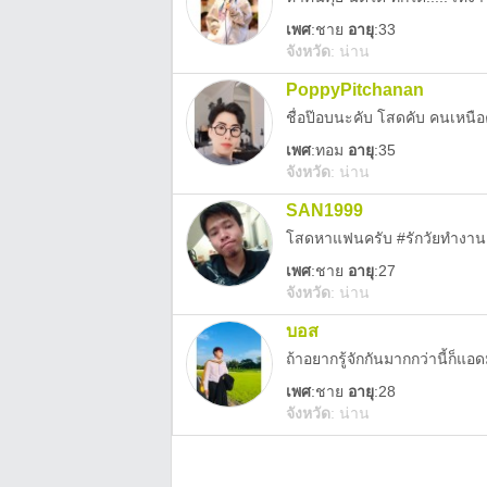
เพศ
:
ชาย
อายุ
:33
จังหวัด
:
น่าน
PoppyPitchanan
ชื่อป๊อบนะคับ โสดคับ คนเหนือ
เพศ
:
ทอม
อายุ
:35
จังหวัด
:
น่าน
SAN1999
โสดหาแฟนครับ #รักวัยทำงาน
เพศ
:
ชาย
อายุ
:27
จังหวัด
:
น่าน
บอส
ถ้าอยากรู้จักกันมากกว่านี้ก็แ
เพศ
:
ชาย
อายุ
:28
จังหวัด
:
น่าน