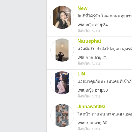
New
ยินดีที่ได้รู้จัก โสด หาคนคุยยา
เพศ
:
หญิง
อายุ
:34
จังหวัด
:
น่าน
Naruephat
สวัสดีครับ กำลังไปอยู่แถวอุตรด
เพศ
:
ชาย
อายุ
:21
จังหวัด
:
น่าน
LIN
แอดมาคุยกันนะ เป็นคนที่เข้าก
เพศ
:
หญิง
อายุ
:33
จังหวัด
:
น่าน
Jinnawat093
โสดน้า หาแฟน หาคนคุย แอ
เพศ
:
ชาย
อายุ
:30
จังหวัด
:
น่าน