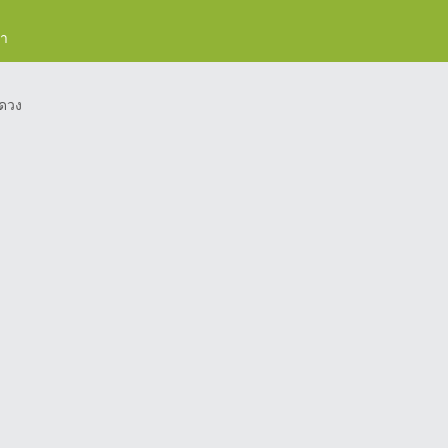
รา
ดวง