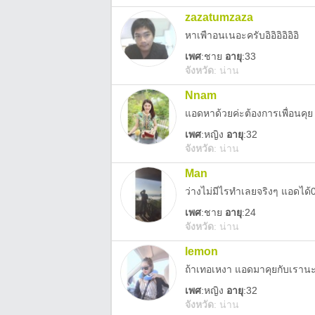
zazatumzaza
หาเพืาอนเนอะครับอิอิอิอิอิอิ
เพศ
:
ชาย
อายุ
:33
จังหวัด
:
น่าน
Nnam
แอดหาด้วยค่ะต้องการเพื่อนคุย
เพศ
:
หญิง
อายุ
:32
จังหวัด
:
น่าน
Man
ว่างไม่มีไรทำเลยจริงๆ แอดได
เพศ
:
ชาย
อายุ
:24
จังหวัด
:
น่าน
lemon
ถ้าเทอเหงา แอดมาคุยกับเราน
เพศ
:
หญิง
อายุ
:32
จังหวัด
:
น่าน