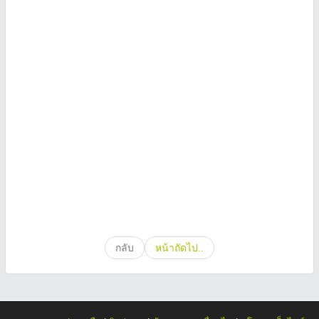
กลับ
หน้าถัดไป..