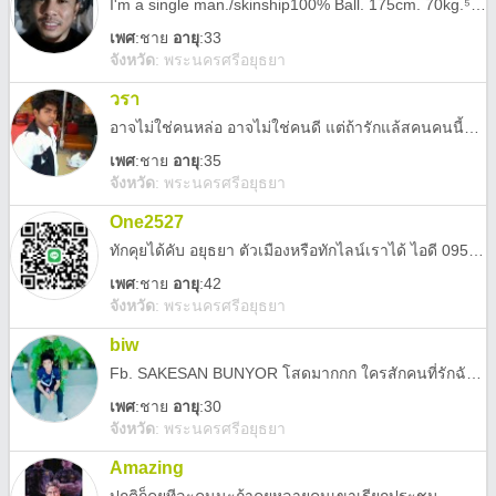
I'm a single man./skinship100% Ball. 175cm. 70kg.⁵⁴ (18++)🏂🚴🪂🏇หญิงเดี่ยว-คู่-สวิง อยากลองเปิดประสบการณ์
เพศ
:
ชาย
อายุ
:33
จังหวัด
:
พระนครศรีอยุธยา
วรา
อาจไม่ใช่คนหล่อ อาจไม่ใช่คนดี แต่ถ้ารักแล้สคนคนนี้จะไม่เปลี่ยนใข
เพศ
:
ชาย
อายุ
:35
จังหวัด
:
พระนครศรีอยุธยา
One2527
ทักคุยได้คับ อยุธยา ตัวเมืองหรือทักไลน์เราได้ ไอดี 0959218407
เพศ
:
ชาย
อายุ
:42
จังหวัด
:
พระนครศรีอยุธยา
biw
Fb. SAKESAN BUNYOR โสดมากกก ใครสักคนที่รักฉันจริง
เพศ
:
ชาย
อายุ
:30
จังหวัด
:
พระนครศรีอยุธยา
Amazing