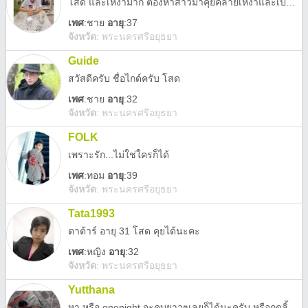
โสด และเหงามาก ต้องหาสาวมาคุยคลายเหงาและเป็นแฟน
เพศ
:
ชาย
อายุ
:37
จังหวัด
:
พระนครศรีอยุธยา
Guide
สวัสดีครับ ชื่อไกด์ครับ โสด
เพศ
:
ชาย
อายุ
:32
จังหวัด
:
พระนครศรีอยุธยา
FOLK
เพราะรัก...ไม่ใช่ใครก็ได้
เพศ
:
ทอม
อายุ
:39
จังหวัด
:
พระนครศรีอยุธยา
Tata1993
ตาต้าร์ อายุ 31 โสด คุยได้นะคะ
เพศ
:
หญิง
อายุ
:32
จังหวัด
:
พระนครศรีอยุธยา
Yutthana
หา หรือ onenight จะคบยาวๆเลยก็ได้นะครับ หรือกดลิ้งมาทำความรู้จักกันได้ค้าบ