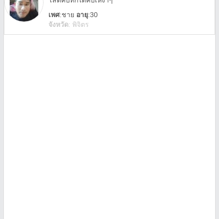
โสดคับทักได้คับเหงาๆ
เพศ
:
ชาย
อายุ
:30
จังหวัด
:
พิจิตร