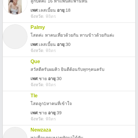
ลูกปัดค่ะ 16 หาแฟนตะพานหิน
เพศ
:
เลสเบี้ยน
อายุ
:18
จังหวัด
:
พิจิตร
Palmy
โสดค่ะ หาคนเที่ยวด้วยกัน ทานข้าวด้วยกันค่ะ
เพศ
:
เลสเบี้ยน
อายุ
:30
จังหวัด
:
พิจิตร
Que
สวัสดีครับผมคิว ยินดีต้อนรับทุกๆคนครับ
เพศ
:
ชาย
อายุ
:30
จังหวัด
:
พิจิตร
Tle
โสดลูก1หาคนที่เข้าใจ
เพศ
:
ชาย
อายุ
:39
จังหวัด
:
พิจิตร
Newzaza
หาเพื่อนคุยเหงาๆทักมาได้คับ