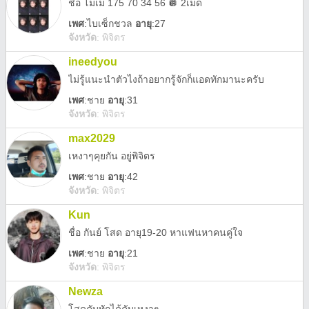
ชื่อ โมเม 175 70 34 56 🪩 2เม็ด
เพศ
:
ไบเซ็กชวล
อายุ
:27
จังหวัด
:
พิจิตร
ineedyou
ไม่รู้แนะนำตัวไงถ้าอยากรู้จักก็แอดทักมานะครับ
เพศ
:
ชาย
อายุ
:31
จังหวัด
:
พิจิตร
max2029
เหงาๆคุยกัน อยู่พิจิตร
เพศ
:
ชาย
อายุ
:42
จังหวัด
:
พิจิตร
Kun
ชื่อ กันย์ โสด อายุ19-20 หาแฟนหาคนคู่ใจ
เพศ
:
ชาย
อายุ
:21
จังหวัด
:
พิจิตร
Newza