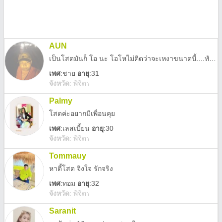
AUN
เป็นโสดมันก็ โอ นะ โอโหไม่คิดว่าจะเหงาขนาดนี้....ทักหน่อยคับ
เพศ
:
ชาย
อายุ
:31
จังหวัด
:
พิจิตร
Palmy
โสดค่ะอยากมีเพื่อนคุย
เพศ
:
เลสเบี้ยน
อายุ
:30
จังหวัด
:
พิจิตร
Tommauy
หาดี้โสด จิงใจ รักจริง
เพศ
:
ทอม
อายุ
:32
จังหวัด
:
พิจิตร
Saranit