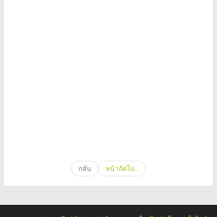
กลับ
หน้าถัดไป..