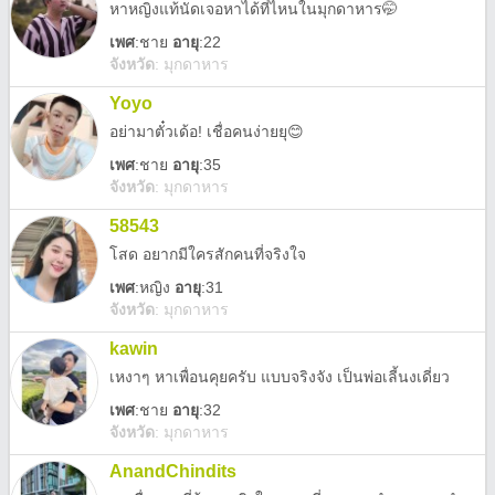
หาหญิงแท้นัดเจอหาได้ที่ไหนในมุกดาหาร🤭
เพศ
:
ชาย
อายุ
:22
จังหวัด
:
มุกดาหาร
Yoyo
อย่ามาตั๋วเด้อ! เชื่อคนง่ายยุ😊
เพศ
:
ชาย
อายุ
:35
จังหวัด
:
มุกดาหาร
58543
โสด อยากมีใครสักคนที่จริงใจ
เพศ
:
หญิง
อายุ
:31
จังหวัด
:
มุกดาหาร
kawin
เหงาๆ หาเพื่อนคุยครับ แบบจริงจัง เป็นพ่อเลี้นงเดี่ยว
เพศ
:
ชาย
อายุ
:32
จังหวัด
:
มุกดาหาร
AnandChindits