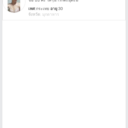
ชื่อ บีบี คะ ใสๆน่ารักตะมุตะมิ
เพศ
:
กระเทย
อายุ
:30
จังหวัด
:
มุกดาหาร