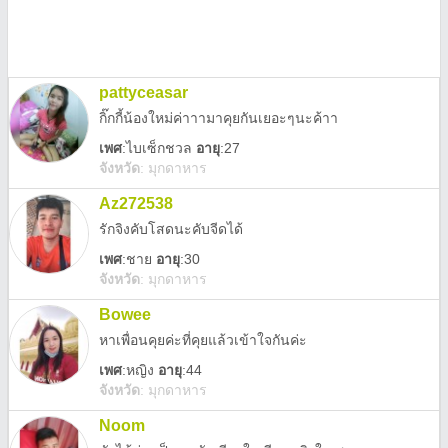
pattyceasar
กิ๊กกี้น้องใหม่ค่าาามาคุยกันเยอะๆนะค้าา
เพศ
:
ไบเซ็กชวล
อายุ
:27
จังหวัด
:
มุกดาหาร
Az272538
รักจิงคับโสดนะคับจีดได้
เพศ
:
ชาย
อายุ
:30
จังหวัด
:
มุกดาหาร
Bowee
หาเพื่อนคุยค่ะที่คุยแล้วเข้าใจกันค่ะ
เพศ
:
หญิง
อายุ
:44
จังหวัด
:
มุกดาหาร
Noom