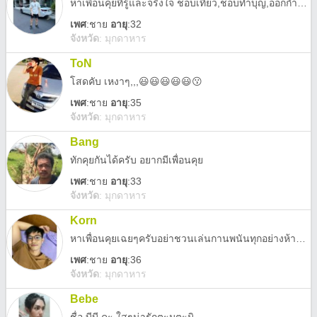
หาเพื่อนคุยที่รู้และจริงใจ ชอบเที่ยว,ชอบทำบุญ,ออกกำลังกาย
เพศ
:
ชาย
อายุ
:32
จังหวัด
:
มุกดาหาร
ToN
โสดคับ เหงาๆ,,,😃😃😃😃😃😗
เพศ
:
ชาย
อายุ
:35
จังหวัด
:
มุกดาหาร
Bang
ทักคุยกันได้ครับ อยากมีเพื่อนคุย
เพศ
:
ชาย
อายุ
:33
จังหวัด
:
มุกดาหาร
Korn
หาเพื่อนคุยเฉยๆครับอย่าชวนเล่นกานพนันทุกอย่างห้ามเลยไม่ชอบ
เพศ
:
ชาย
อายุ
:36
จังหวัด
:
มุกดาหาร
Bebe