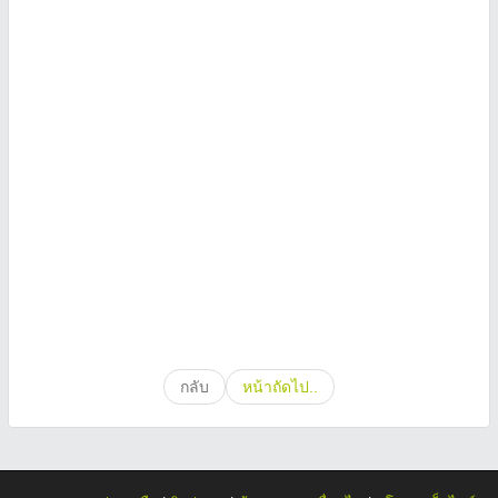
กลับ
หน้าถัดไป..