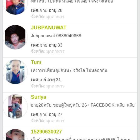
ทักได้น่ะ เป็นคนรักเดียวใจเดียว จริงใจเสมอ
เพศ
:
ชาย
อายุ
:28
จังหวัด
:
มุกดาหาร
JUBPANUWAT
Jubpanuwat 0838040668
เพศ
:
ชาย
อายุ
:33
จังหวัด
:
มุกดาหาร
Tum
เหงาหาเพื่อนคุยกันนะ จริงใจ ไม่หลอกกัน
เพศ
:
เกย์
อายุ
:31
จังหวัด
:
มุกดาหาร
Suriya
อายุ20ครับ ชอบผู้ใหญ่ครับ 26+ FACEBOOK: แง๊บ' แง๊บ'
เพศ
:
ชาย
อายุ
:27
จังหวัด
:
มุกดาหาร
15290630027
เด็กน้อย หัดเดิน หาเพื่อนคุย ขอคุยเก่งๆ55555 โสดแหละ🥰💞