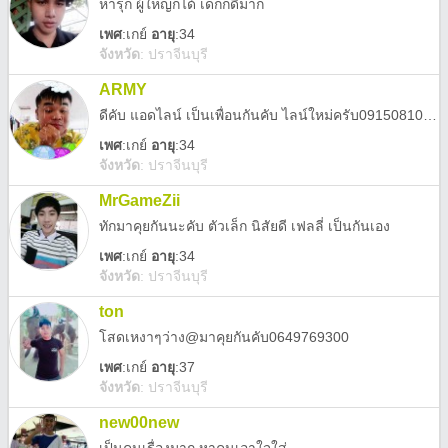
หารุก ผู้ใหญ่ก็ได้ เด็กก็ดีมาก
เพศ
:
เกย์
อายุ
:34
จังหวัด
:
ปราจีนบุรี
ARMY
ดีคับ แอดไลน์ เป็นเพื่อนกันคับ ไลน์ใหม่ครับ0915081005 อยากมีเพื่อนเยอะๆครับ
เพศ
:
เกย์
อายุ
:34
จังหวัด
:
ปราจีนบุรี
MrGameZii
ทักมาคุยกันนะคับ ตัวเล็ก นิสัยดี เฟลลี่ เป็นกันเอง
เพศ
:
เกย์
อายุ
:34
จังหวัด
:
ปราจีนบุรี
ton
โสดเหงาๆว่าง@มาคุยกันคับ0649769300
เพศ
:
เกย์
อายุ
:37
จังหวัด
:
ปราจีนบุรี
new00new