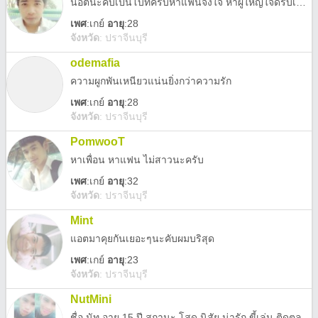
น็อตนะคับเปนโบทครับหาแฟนจิงใจ หาผู้ใหญ่ใจดีรับเลี้ยงดูครับ
เพศ
:
เกย์
อายุ
:28
จังหวัด
:
ปราจีนบุรี
odemafia
ความผูกพันเหนียวแน่นยิ่งกว่าความรัก
เพศ
:
เกย์
อายุ
:28
จังหวัด
:
ปราจีนบุรี
PomwooT
หาเพื่อน หาแฟน ไม่สาวนะครับ
เพศ
:
เกย์
อายุ
:32
จังหวัด
:
ปราจีนบุรี
Mint
แอตมาคุยกันเยอะๆนะคับผมบริสุด
เพศ
:
เกย์
อายุ
:23
จังหวัด
:
ปราจีนบุรี
NutMini
ชื่อ นัท อายุ 15 ปี สถานะ โสด นิสัย น่ารัก ขี้เล่น ติดตลก ใม่หยิ่ง สเป็ก น่ารัก สูง ใม่ขาวมาก อายุใม่เกิน 20 .