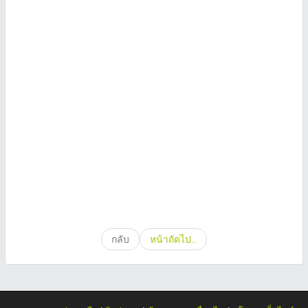
กลับ
หน้าถัดไป..